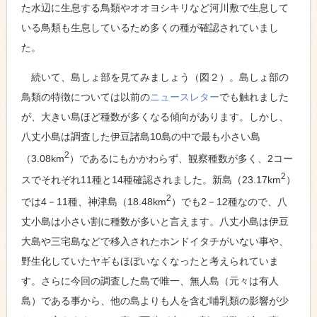
た水辺に生息する鳥類やオオヨシキリなど河川敷で生息して
いる鳥類も生息しているため多くの種が確認されていまし
た。
続いて、島しょ部を見てみましょう（図２）。島しょ部の
鳥類の特徴については以前の
ニュースレター
でも触れました
が、大きい島ほど種数が多くなる傾向があります。しかし、
八丈小島は調査した伊豆諸島10島の中で最も小さい島
2
（3.08km
）であるにもかかわらず、観察種数が多く、2コー
2
スでそれぞれ11種と14種確認されました。新島（23.17km
）
2
では4－11種、神津島（18.48km
）でも2－12種なので、八
丈小島は小さい割に種数が多いと言えます。八丈小島は伊豆
大島や三宅島などで移入されたホンドイタチがいない事や、
野生化していたヤギもほぼいなくなったと考えられていま
す。さらに今回の調査した島で唯一、無人島（元々は有人
島）である事から、他の島よりも人を含む哺乳類の影響が少