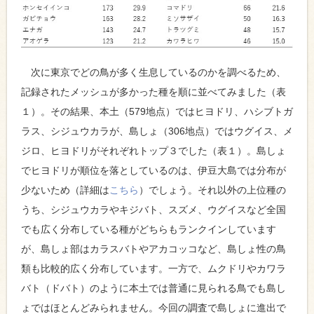
次に東京でどの鳥が多く生息しているのかを調べるため、
記録されたメッシュが多かった種を順に並べてみました（表
１）。その結果、本土（579地点）ではヒヨドリ、ハシブトガ
ラス、シジュウカラが、島しょ（306地点）ではウグイス、メ
ジロ、ヒヨドリがそれぞれトップ３でした（表１）。島しょ
でヒヨドリが順位を落としているのは、伊豆大島では分布が
少ないため（詳細は
こちら
）でしょう。それ以外の上位種の
うち、シジュウカラやキジバト、スズメ、ウグイスなど全国
でも広く分布している種がどちらもランクインしています
が、島しょ部はカラスバトやアカコッコなど、島しょ性の鳥
類も比較的広く分布しています。一方で、ムクドリやカワラ
バト（ドバト）のように本土では普通に見られる鳥でも島し
ょではほとんどみられません。今回の調査で島しょに進出で