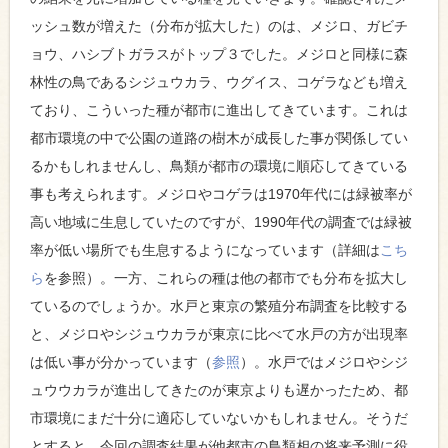
ッシュ数が増えた（分布が拡大した）のは、メジロ、ガビチ
ョウ、ハシブトガラスがトップ３でした。メジロと同様に森
林性の鳥であるシジュウカラ、ウグイス、コゲラなども増え
ており、こういった種が都市に進出してきています。これは
都市環境の中で公園の道路の樹木が成長した事が関係してい
るかもしれませんし、鳥類が都市の環境に順応してきている
事も考えられます。メジロやコゲラは1970年代には緑被率が
高い地域に生息していたのですが、1990年代の調査では緑被
率が低い場所でも生息するようになっています（詳細は
こち
ら
を参照）。一方、これらの種は他の都市でも分布を拡大し
ているのでしょうか。水戸と東京の繁殖分布調査を比較する
と、メジロやシジュウカラが東京に比べて水戸の方が出現率
は低い事が分かっています（
参照
）。水戸ではメジロやシジ
ュウウカラが進出してきたのが東京よりも遅かったため、都
市環境にまだ十分に適応していないかもしれません。そうだ
とすると、今回の調査結果が他都市の鳥類相の将来予測に役