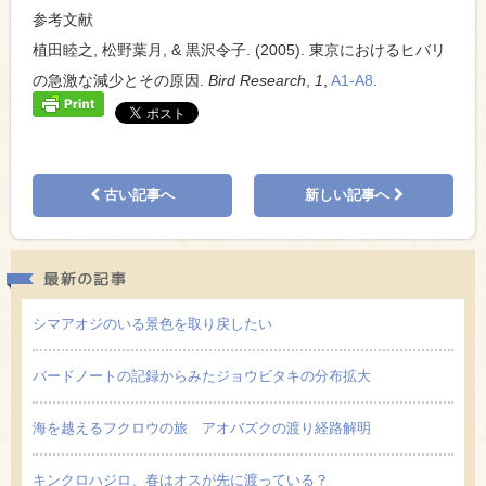
参考文献
植田睦之, 松野葉月, & 黒沢令子. (2005). 東京におけるヒバリ
の急激な減少とその原因.
Bird Research
,
1
,
A1-A8
.
古い記事へ
新しい記事へ
最新の
シマアオジのいる景色を取り戻したい
バードノートの記録からみたジョウビタキの分布拡大
海を越えるフクロウの旅 アオバズクの渡り経路解明
キンクロハジロ、春はオスが先に渡っている？