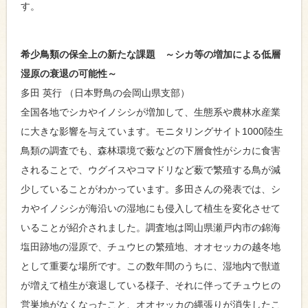
す。
希少鳥類の保全上の新たな課題 ～シカ等の増加による低層
湿原の衰退の可能性～
多田 英行 （日本野鳥の会岡山県支部）
全国各地でシカやイノシシが増加して、生態系や農林水産業
に大きな影響を与えています。モニタリングサイト1000陸生
鳥類の調査でも、森林環境で薮などの下層食性がシカに食害
されることで、ウグイスやコマドリなど薮で繁殖する鳥が減
少していることがわかっています。多田さんの発表では、シ
カやイノシシが海沿いの湿地にも侵入して植生を変化させて
いることが紹介されました。調査地は岡山県瀬戸内市の錦海
塩田跡地の湿原で、チュウヒの繁殖地、オオセッカの越冬地
として重要な場所です。この数年間のうちに、湿地内で獣道
が増えて植生が衰退している様子、それに伴ってチュウヒの
営巣地がなくなったこと、オオセッカの縄張りが消失したこ