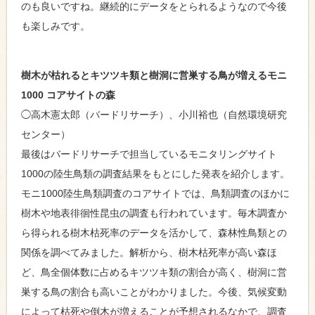
のも良いですね。継続的にデータをとられるようなので今後
も楽しみです。
樹⽊が枯れるとキツツキ類と樹洞に営巣する⿃が増えるモニ
1000 コアサイトの森
◯⾼⽊憲太郎（バードリサーチ）、⼩川裕也（⾃然環境研究
センター）
最後はバードリサーチで担当しているモニタリングサイト
1000の陸生鳥類の調査結果をもとにした発表を紹介します。
モニ1000陸生鳥類調査のコアサイトでは、鳥類調査のほかに
樹木や地表徘徊性昆虫の調査も行われています。毎木調査か
ら得られる樹木枯死率のデータを活かして、森林性鳥類との
関係を調べてみました。解析から、樹⽊枯死率が⾼い森ほ
ど、⿃全個体数に占めるキツツキ類の割合が⾼く、樹洞に営
巣する⿃の割合も⾼いことがわかりました。今後、気候変動
によって枯死や倒木が増えることが予想されるなかで、調査