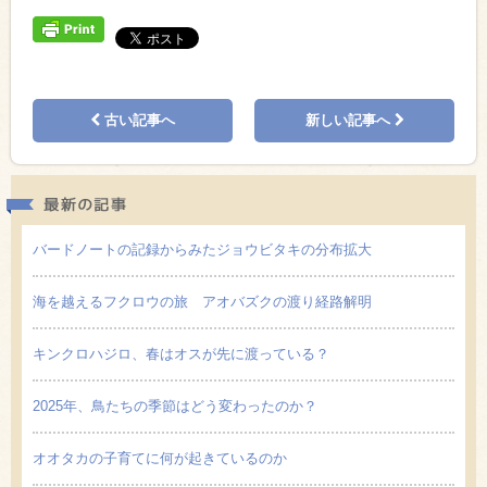
古い記事へ
新しい記事へ
最新の
バードノートの記録からみたジョウビタキの分布拡大
海を越えるフクロウの旅 アオバズクの渡り経路解明
キンクロハジロ、春はオスが先に渡っている？
2025年、鳥たちの季節はどう変わったのか？
オオタカの子育てに何が起きているのか