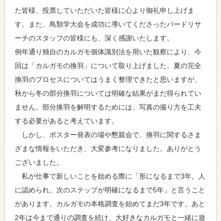
た皆様、投票していただいた皆様に心より御礼申し上げま
す。また、鳥類学大会を成功に導いてくださったバードリサ
ーチのスタッフの皆様にも、深く感謝いたします。
例年通り独自のカルガモ個体識別法を用いた観察により、今
回は「カルガモの換羽」について取り上げました。夏の完全
換羽のプロセスについてはうまく整理できたと思いますが、
秋から冬の部分換羽については明確な結果がまだ得られてい
ません。部分換羽を解明するためには、写真の撮り方を工夫
する必要があると考えています。
しかし、ポスター発表の場や懇親会で、換羽に関するさま
ざまな情報をいただき、大変参考になりました。ありがとう
ございました。
私が仕事で新しいことを始める際に「形になるまで3年。人
に認められ、次のステップが明確になるまで5年」と言うこと
があります。カルガモの本格調査を始めてまだ3年です。あと
2年は今まで通りの調査を続け、大好きなカルガモと一緒に遊