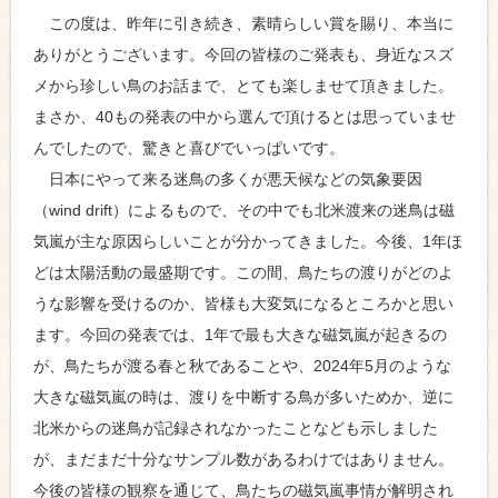
この度は、昨年に引き続き、素晴らしい賞を賜り、本当に
ありがとうございます。今回の皆様のご発表も、身近なスズ
メから珍しい鳥のお話まで、とても楽しませて頂きました。
まさか、40もの発表の中から選んで頂けるとは思っていませ
んでしたので、驚きと喜びでいっぱいです。
日本にやって来る迷鳥の多くが悪天候などの気象要因
（wind drift）によるもので、その中でも北米渡来の迷鳥は磁
気嵐が主な原因らしいことが分かってきました。今後、1年ほ
どは太陽活動の最盛期です。この間、鳥たちの渡りがどのよ
うな影響を受けるのか、皆様も大変気になるところかと思い
ます。今回の発表では、1年で最も大きな磁気嵐が起きるの
が、鳥たちが渡る春と秋であることや、2024年5月のような
大きな磁気嵐の時は、渡りを中断する鳥が多いためか、逆に
北米からの迷鳥が記録されなかったことなども示しました
が、まだまだ十分なサンプル数があるわけではありません。
今後の皆様の観察を通じて、鳥たちの磁気嵐事情が解明され