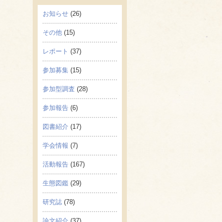
お知らせ
(26)
その他
(15)
レポート
(37)
参加募集
(15)
参加型調査
(28)
参加報告
(6)
図書紹介
(17)
学会情報
(7)
活動報告
(167)
生態図鑑
(29)
研究誌
(78)
論文紹介
(37)