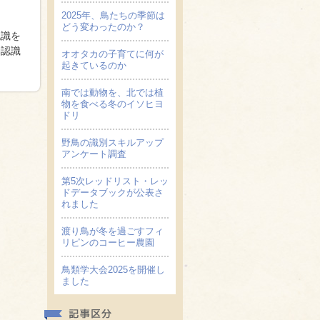
2025年、鳥たちの季節は
どう変わったのか？
認識を
動認識
オオタカの子育てに何が
起きているのか
南では動物を、北では植
物を食べる冬のイソヒヨ
ドリ
野鳥の識別スキルアップ
アンケート調査
第5次レッドリスト・レッ
ドデータブックが公表さ
れました
渡り鳥が冬を過ごすフィ
リピンのコーヒー農園
鳥類学大会2025を開催し
ました