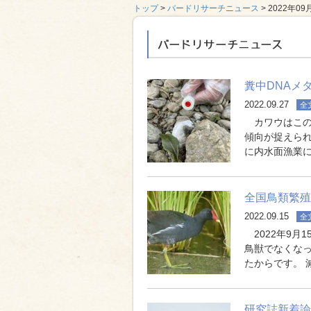
トップ
>
バードリサーチニュース
> 2022年09
バードリサーチニ
糞中DNAメ
2022.09.27
全
カワウはこの
傾向が捉えら
に内水面漁業
全国鳥類繁殖
2022.09.15
全
2022年9月
鳥獣でなくな
たからです。
研究誌新着論