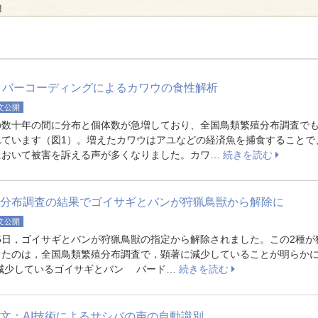
月
ュース
タバーコーディングによるカワウの食性解析
文公開
数十年の間に分布と個体数が急増しており、全国鳥類繁殖分布調査で
れています（図1）。増えたカワウはアユなどの経済魚を捕食することで
において被害を訴える声が多くなりました。カワ…
続きを読む
分布調査の結果でゴイサギとバンが狩猟鳥獣から解除に
文公開
15日，ゴイサギとバンが狩猟鳥獣の指定から解除されました。この2種が
ったのは，全国鳥類繁殖分布調査で，顕著に減少していることが明らか
 減少しているゴイサギとバン バード…
続きを読む
文：AI技術によるサシバの声の自動識別