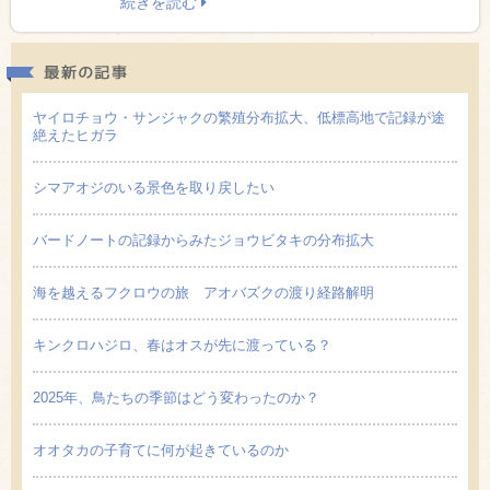
続きを読む
最新の
ヤイロチョウ・サンジャクの繁殖分布拡大、低標高地で記録が途
絶えたヒガラ
シマアオジのいる景色を取り戻したい
バードノートの記録からみたジョウビタキの分布拡大
海を越えるフクロウの旅 アオバズクの渡り経路解明
キンクロハジロ、春はオスが先に渡っている？
2025年、鳥たちの季節はどう変わったのか？
オオタカの子育てに何が起きているのか