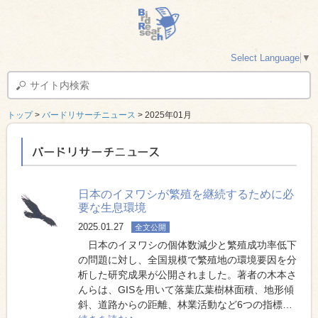
Select Language
▼
トップ
>
バードリサーチニュース
> 2025年01月
バードリサーチニュース
日本のイヌワシが繁殖を継続するために必
要な生息環境
2025.01.27
全文公開
日本のイヌワシの個体数減少と繁殖成功率低下
の問題に対し、全国規模で繁殖地の環境要因を分
析した研究成果が公開されました。著者の木本さ
んらは、GISを用いて落葉広葉樹林面積、地形傾
斜、道路からの距離、林業活動など6つの指標…