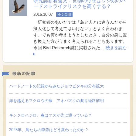
研究誌新着論文：食物の存在はワシ類のバ
ードストライクリスクを高くする？
2016.10.07
全文公開
研究者のあいだでは「鳥と人とは違うんだから
擬人化して考えてはいけない」とよく言われま
す。でも何か考えようとしたとき，自分の身に置
き換えた方がうまく考えられることもあります。
今回 Bird Research誌に掲載された…
続きを読む
最新の
バードノートの記録からみたジョウビタキの分布拡大
海を越えるフクロウの旅 アオバズクの渡り経路解明
キンクロハジロ、春はオスが先に渡っている？
2025年、鳥たちの季節はどう変わったのか？