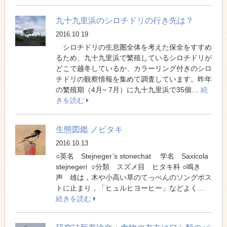
九十九里浜のシロチドリの行き先は？
2016.10.19
シロチドリの生息圏全体を考えた保全をすすめ
るため、九十九里浜で繁殖しているシロチドリが
どこで越冬しているか、カラーリング付きのシロ
チドリの観察情報を集めて調査しています。昨年
の繁殖期（4月~ 7月）に九十九里浜で35個…
続
きを読む
生態図鑑 ノビタキ
2016.10.13
○英名 Stejneger’s stonechat 学名 Saxicola
stejnegeri ○分類 スズメ目 ヒタキ科 ○鳴き
声 雄は，木や小高い草のてっぺんのソングポス
トに止まり，「ヒュルヒヨーヒー」などよく…
続きを読む