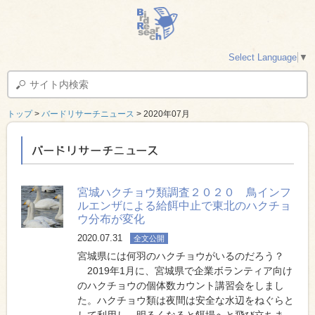
Select Language
▼
トップ
>
バードリサーチニュース
> 2020年07月
バードリサーチニュース
宮城ハクチョウ類調査２０２０ 鳥インフ
ルエンザによる給餌中止で東北のハクチョ
ウ分布が変化
2020.07.31
全文公開
宮城県には何羽のハクチョウがいるのだろう？
2019年1月に、宮城県で企業ボランティア向け
のハクチョウの個体数カウント講習会をしまし
た。ハクチョウ類は夜間は安全な水辺をねぐらと
して利用し、明るくなると餌場へと飛び立ちま…