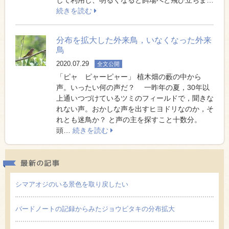
続きを読む
分布を拡大した外来鳥，いなくなった外来
鳥
2020.07.29
全文公開
「ピャ ピャーピャー」 植木畑の藪の中から
声。いったい何の声だ？ 一昨年の夏，30年以
上通いつづけているツミのフィールドで，聞きな
れない声。おかしな声を出すヒヨドリなのか，そ
れとも迷鳥か？ と声の主を探すこと十数分。
頭…
続きを読む
最新の
シマアオジのいる景色を取り戻したい
バードノートの記録からみたジョウビタキの分布拡大