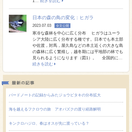
1…
続きを読む
日本の森の鳥の変化：ヒガラ
2023.07.03
全文公開
寒冷な森林を中心に広く分布 ヒガラはユーラ
シア大陸に広く分布する種です。日本でも本土部
や佐渡，対馬，屋久島などの本土近くの大きな島
の森林に広く繁殖し，越冬期には平地部の林でも
見られるようになります（図1）。 全国的に…
続きを読む
最新の
バードノートの記録からみたジョウビタキの分布拡大
海を越えるフクロウの旅 アオバズクの渡り経路解明
キンクロハジロ、春はオスが先に渡っている？