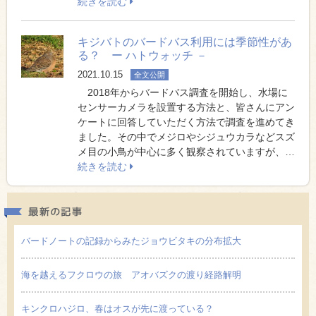
続きを読む
キジバトのバードバス利用には季節性があ
る？ ー ハトウォッチ －
2021.10.15
全文公開
2018年からバードバス調査を開始し、水場に
センサーカメラを設置する方法と、皆さんにアン
ケートに回答していただく方法で調査を進めてき
ました。その中でメジロやシジュウカラなどスズ
メ目の小鳥が中心に多く観察されていますが、…
続きを読む
最新の
バードノートの記録からみたジョウビタキの分布拡大
海を越えるフクロウの旅 アオバズクの渡り経路解明
キンクロハジロ、春はオスが先に渡っている？