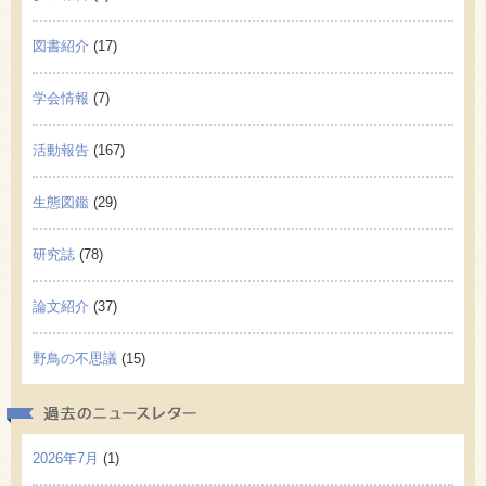
図書紹介
(17)
学会情報
(7)
活動報告
(167)
生態図鑑
(29)
研究誌
(78)
論文紹介
(37)
野鳥の不思議
(15)
過去の
2026年7月
(1)