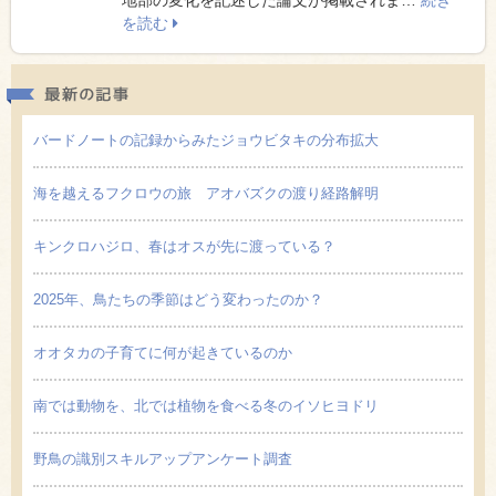
を読む
最新の
バードノートの記録からみたジョウビタキの分布拡大
海を越えるフクロウの旅 アオバズクの渡り経路解明
キンクロハジロ、春はオスが先に渡っている？
2025年、鳥たちの季節はどう変わったのか？
オオタカの子育てに何が起きているのか
南では動物を、北では植物を食べる冬のイソヒヨドリ
野鳥の識別スキルアップアンケート調査