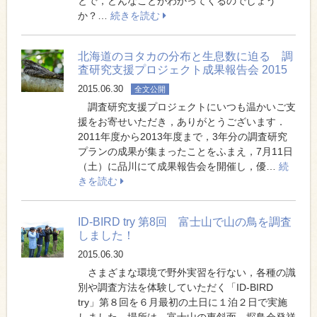
とで，どんなことがわかってくるのでしょう
か？…
続きを読む
北海道のヨタカの分布と生息数に迫る 調
査研究支援プロジェクト成果報告会 2015
2015.06.30
全文公開
調査研究支援プロジェクトにいつも温かいご支
援をお寄せいただき，ありがとうございます．
2011年度から2013年度まで，3年分の調査研究
プランの成果が集まったことをふまえ，7月11日
（土）に品川にて成果報告会を開催し，優…
続
きを読む
ID-BIRD try 第8回 富士山で山の鳥を調査
しました！
2015.06.30
さまざまな環境で野外実習を行ない，各種の識
別や調査方法を体験していただく「ID-BIRD
try」第８回を６月最初の土日に１泊２日で実施
しました．場所は，富士山の東斜面，探鳥会発祥