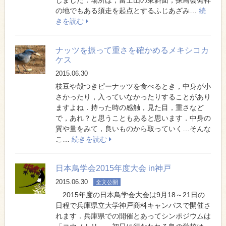
の地でもある須走を起点とするふじあざみ…
続
きを読む
ナッツを振って重さを確かめるメキシコカ
ケス
2015.06.30
枝豆や殻つきピーナッツを食べるとき，中身が小
さかったり，入っていなかったりすることがあり
ますよね．持った時の感触，見た目，重さなど
で，あれ？と思うこともあると思います．中身の
質や量をみて，良いものから取っていく…そんな
こ…
続きを読む
日本鳥学会2015年度大会 in神戸
2015.06.30
全文公開
2015年度の日本鳥学会大会は9月18～21日の
日程で兵庫県立大学神戸商科キャンパスで開催さ
れます．兵庫県での開催とあってシンポジウムは