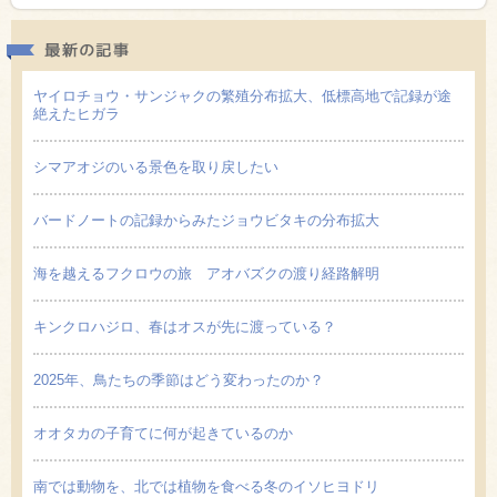
最新の
ヤイロチョウ・サンジャクの繁殖分布拡大、低標高地で記録が途
絶えたヒガラ
シマアオジのいる景色を取り戻したい
バードノートの記録からみたジョウビタキの分布拡大
海を越えるフクロウの旅 アオバズクの渡り経路解明
キンクロハジロ、春はオスが先に渡っている？
2025年、鳥たちの季節はどう変わったのか？
オオタカの子育てに何が起きているのか
南では動物を、北では植物を食べる冬のイソヒヨドリ