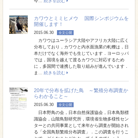
今…
続きを読む
カワウとミミヒメウ 国際シンポジウムを
開催します！
2015.06.30
全文公開
カワウはユーラシア大陸やアフリカ大陸に広く
分布しており，カワウと内水面漁業の軋轢は，日
本だけでなく海外でも生じています．ヨーロッパ
では，国境を越えて渡るカワウに対応するため
に，多国間で連携した取り組みが進んでいます．
ま…
続きを読む
20年で分布を拡げた鳥 ～繁殖分布調査か
らわかること～
2015.06.30
全文公開
日本野鳥の会，日本自然保護協会，日本鳥類標
識協会，山階鳥類研究所，環境省生物多様性セン
ターとの共同事業として来年から調査が開始され
る「全国鳥類繁殖分布調査」．この調査を行うこ