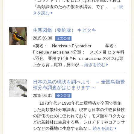
「コウノトリ」．初日に行なわれる鳥の学校は
「鳥類調査のための獣医学講習」です． …
続
きを読む
生態図鑑（要約版） キビタキ
2015.06.30
全文公開
○英名： Narcissus Flycatcher 学名：
Ficedula narcissina ○分類： スズメ目 ヒタキ科
○羽色 亜種キビタキF. n. narcissina のオスは頭
上から背，尾羽，翼羽が…
続きを読む
日本の鳥の現状を調べよう ～ 全国鳥類繁
殖分布調査がはじまります ～
2015.06.01
全文公開
1970年代と1990年代に環境省が全国で実施
した鳥類繁殖分布調査。現在も日本の生物多様性
の評価のために使われており，モズ類やヨタカな
どの若齢林に生息する鳥，シロチドリやコアジサ
シなどの裸地に生息する鳥な…
続きを読む