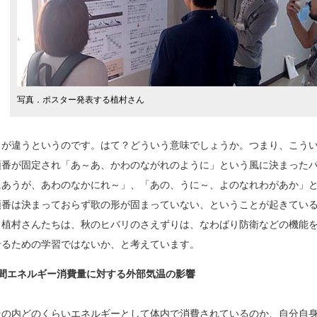
写真．ポスター発表する植村さん
」が違うというのです。はて？どういう意味でしょうか。つまり、こう
順番が固定され「あ～あ、かわのながれのように」という風に決まった
にあうが、あわのなかにれ～」、「あの、うに～、よのなれわがあか」
順番は決まっておらず歌の形が固まっていない、ということが起きてい
、植村さんたちは、秋のヒバリのさえずりは、なわばり防衛などの機能
せるための学習ではないか、と考えています。
間エネルギー消費量に対する外部気温の影響
の内どのくらいエネルギーとして体内で消費されているのか、自分自