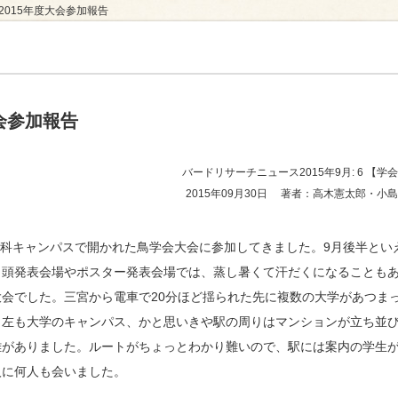
2015年度大会参加報告
ュース
会参加報告
バードリサーチニュース2015年9月: 6
【学会
2015年09月30日
著者：高木憲太郎・小島
商科キャンパスで開かれた鳥学会大会に参加してきました。9月後半とい
口頭発表会場やポスター発表会場では、蒸し暑くて汗だくになることも
会でした。三宮から電車で20分ほど揺られた先に複数の大学があつま
も左も大学のキャンパス、かと思いきや駅の周りはマンションが立ち並
離がありました。ルートがちょっとわかり難いので、駅には案内の学生
人に何人も会いました。