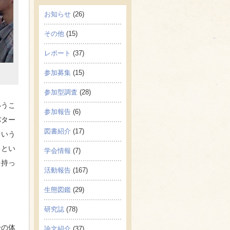
お知らせ
(26)
その他
(15)
レポート
(37)
参加募集
(15)
参加型調査
(28)
いうこ
参加報告
(6)
パター
図書紹介
(17)
という
るとい
学会情報
(7)
を持っ
活動報告
(167)
生態図鑑
(29)
研究誌
(78)
身の体
論文紹介
(37)