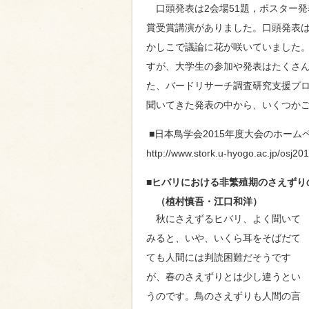
口頭発表は2会場51題，ポスター発
賞受賞講演がありました。口頭発表
かしこで議論に花が咲いていました
すが、大学生の参加や発表はたくさ
た、バードリサーチ調査研究支援プ
聞いてきた発表の中から、いくつか
■日本鳥学会2015年度大会のホーム
http://www.stork.u-hyogo.ac.jp/osj201
■ヒバリにおける非繁殖期のさえずり
（植村慎吾・江口和洋）
秋にさえずるヒバリ、よく聞いて
みると、いや、いくら耳をそばだて
ても人間には判読困難だそうです
が、春のさえずりとは少し違うとい
うのです。鳥のさえずりも人間の言