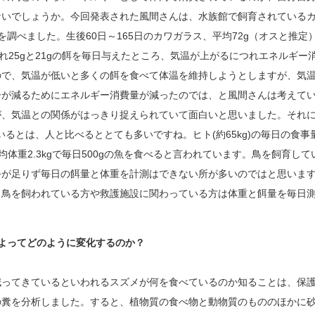
ないでしょうか。今回発表された風間さんは、水族館で飼育されている
調べました。生後60日～165日のカワガラス、平均72g（オスと推定
れ25gと21gの餌を毎日与えたところ、気温が上がるにつれエネルギー
ので、気温が低いと多くの餌を食べて体温を維持しようとしますが、気
ーが減るためにエネルギー消費量が減ったのでは、と風間さんは考えて
が、気温との関係がはっきり捉えられていて面白いと思いました。それ
ているとは、人と比べるととても多いですね。ヒト(約65kg)の毎日の食事
均体重2.3kgで毎日500gの魚を食べると言われています。鳥を飼育して
手が足りず毎日の餌量と体重を計測はできない所が多いのではと思いま
、鳥を飼われている方や救護施設に関わっている方は体重と餌量を毎日
よってどのように変化するのか？
ってきているといわれるスズメが何を食べているのか知ることは、保
の糞を分析しました。すると、植物質の食べ物と動物質のもののほかに