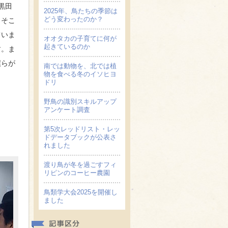
黒田
2025年、鳥たちの季節は
どう変わったのか？
、そこ
ていま
オオタカの子育てに何が
起きているのか
す。ま
僕らが
南では動物を、北では植
物を食べる冬のイソヒヨ
ドリ
野鳥の識別スキルアップ
アンケート調査
第5次レッドリスト・レッ
ドデータブックが公表さ
れました
渡り鳥が冬を過ごすフィ
リピンのコーヒー農園
鳥類学大会2025を開催し
ました