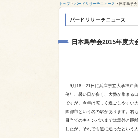
トップ
>
バードリサーチニュース
> 日本鳥学会
バードリサーチニ
日本鳥学会2015年度大
9月18～21日に兵庫県立大学神戸
例年、暑い日が多く、大勢が集まる
ですが、今年は涼しく過ごしやすい大
園都市という名の駅があります。右
目当てのキャンパスまでは意外と距
したが、それでも道に迷ったという