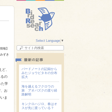
Select Language
▼
情報】
みずき
バードノートの記録から
えど、
みたジョウビタキの分布
あるの
拡大
った学
海を越えるフクロウの
旅 アオバズクの渡り経
び、お
路解明
がいま
キンクロハジロ、春はオ
スが先に渡っている？