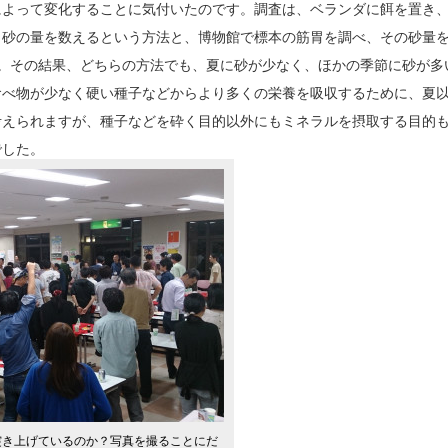
によって変化することに気付いたのです。調査は、ベランダに餌を置き
ら砂の量を数えるという方法と、博物館で標本の筋胃を調べ、その砂量
。その結果、どちらの方法でも、夏に砂が少なく、ほかの季節に砂が多
食べ物が少なく硬い種子などからより多くの栄養を吸収するために、夏
考えられますが、種子などを砕く目的以外にもミネラルを摂取する目的
でした。
突き上げているのか？写真を撮ることにだ