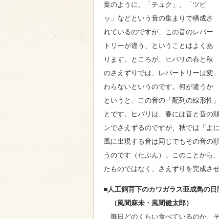
葉のように、「チュク」、「ツピ
ッ」などという音の集まりで構成さ
れているのですが、この音のレパー
トリーが違う、ということはよくあ
ります。ところが、ヒバリの春と秋
のさえずりでは、レパートリーは変
わらないというのです。何が違うか
というと、この音の「配列の線形性
とです。ヒバリは、春には音と音の
ンでさえずるのですが、秋では「よ
風に出現する音は同じでもその音の
うのです（たぶん）。このことから
たものではなく、さえずりを完成さ
■人工飼育下のカワガラス亜成鳥の日
（風間麻未・風間健太郎）
毎日どのくらい食べているのか、そ