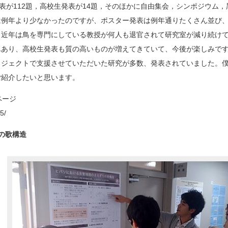
表が112題，高校生発表が14題，そのほかに自由集会，シンポジウム，
は例年より少なかったのですが、ポスター発表は例年通りたくさん並び
。近年は鳥を専門にしている教授が何人も退官されて研究室が減り続け
んあり、高校生発表も質の高いものが増えてきていて、今後が楽しみで
ロジェクトで支援させていただいた研究が多数、発表されていました。
ご紹介したいと思います。
ページ
5/
の歌構造