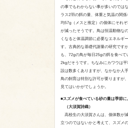
の事でもわからない事が多いのでは
ラス2羽の餌の量、体重と気温の関係を
均57g（メスと推定）の個体にそれぞ
が減ったそうです。鳥は恒温動物な
くなると体温調節に必要なエネルギ
す。古典的な基礎代謝量の研究です
も、72gの鳥が毎日25gの餌を食べ
2kgだそうです。ちなみにカワウは平
設は数多くありますが、なかなか人
鳥の飼育は特別な許可が要りますが
見てはいかがでしょうか。
■スズメが食べている砂の量は季節に
（大須賀詩織）
高校生の大須賀さんは、個体数が減
立つのではないかと考えて、スズメ