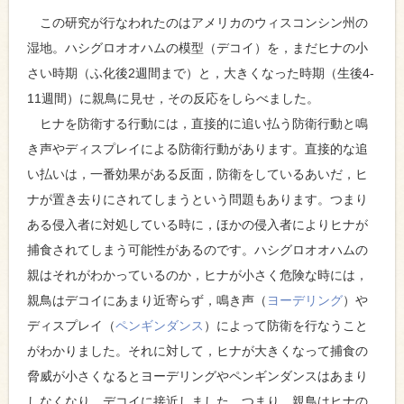
この研究が行なわれたのはアメリカのウィスコンシン州の
湿地。ハシグロオオハムの模型（デコイ）を，まだヒナの小
さい時期（ふ化後2週間まで）と，大きくなった時期（生後4-
11週間）に親鳥に見せ，その反応をしらべました。
ヒナを防衛する行動には，直接的に追い払う防衛行動と鳴
き声やディスプレイによる防衛行動があります。直接的な追
い払いは，一番効果がある反面，防衛をしているあいだ，ヒ
ナが置き去りにされてしまうという問題もあります。つまり
ある侵入者に対処している時に，ほかの侵入者によりヒナが
捕食されてしまう可能性があるのです。ハシグロオオハムの
親はそれがわかっているのか，ヒナが小さく危険な時には，
親鳥はデコイにあまり近寄らず，鳴き声（
ヨーデリング
）や
ディスプレイ（
ペンギンダンス
）によって防衛を行なうこと
がわかりました。それに対して，ヒナが大きくなって捕食の
脅威が小さくなるとヨーデリングやペンギンダンスはあまり
しなくなり，デコイに接近しました。つまり，親鳥はヒナの