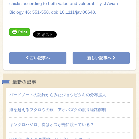
chicks according to both value and vulnerability. J Avian
Biology 46: 551-558. doi: 10.1111/jav.00648.
古い記事へ
新しい記事へ
最新の
バードノートの記録からみたジョウビタキの分布拡大
海を越えるフクロウの旅 アオバズクの渡り経路解明
キンクロハジロ、春はオスが先に渡っている？