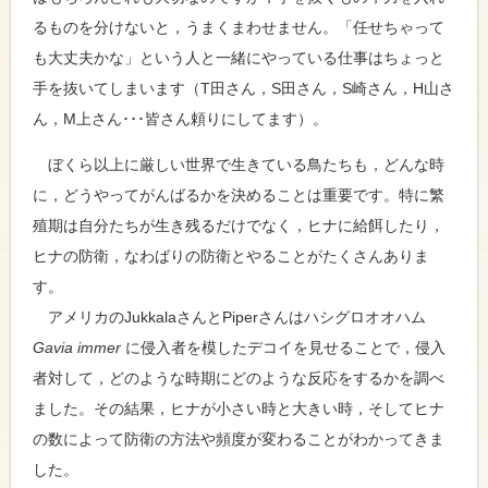
るものを分けないと，うまくまわせません。「任せちゃって
も大丈夫かな」という人と一緒にやっている仕事はちょっと
手を抜いてしまいます（T田さん，S田さん，S崎さん，H山さ
ん，M上さん･･･皆さん頼りにしてます）。
ぼくら以上に厳しい世界で生きている鳥たちも，どんな時
に，どうやってがんばるかを決めることは重要です。特に繁
殖期は自分たちが生き残るだけでなく，ヒナに給餌したり，
ヒナの防衛，なわばりの防衛とやることがたくさんありま
す。
アメリカのJukkalaさんとPiperさんはハシグロオオハム
Gavia immer
に侵入者を模したデコイを見せることで，侵入
者対して，どのような時期にどのような反応をするかを調べ
ました。その結果，ヒナが小さい時と大きい時，そしてヒナ
の数によって防衛の方法や頻度が変わることがわかってきま
した。