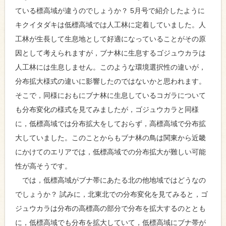
ている標高域が違うのでしょうか？ 5月号で紹介したように
キクイタダキは低標高域では人工林に定着していました。人
工林が生長して生息地として好適になっていることがその原
因として考えられますが，ブナ林に生息するゴジュウカラは
人工林には生息しません。このような環境選択性の違いが，
分布拡大様式の違いに影響したのではないかと思われます。
そこで，同様におもにブナ林に生息しているコガラについて
も分布変化の様式を見てみましたが，ゴジュウカラと同様
に，低標高域では分布拡大をしておらず，高標高域で分布拡
大していました。このことからもブナ林の鳥は関東から近畿
にかけてのエリアでは，低標高域での分布拡大が難しい可能
性が高そうです。
では，低標高域がブナ帯にあたる北の他地域ではどうなの
でしょうか？ 試みに，北東北での分布変化を見てみると，ゴ
ジュウカラは分布の高標高の部分で分布を拡大するのととも
に，低標高域でも分布を拡大していて，低標高域にブナ帯が