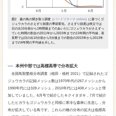
図2 森の鳥の聞き取り調査（
バードリサーチ online
）に基づくゴ
ジュウカラのさえずり頻度の季節変化。さえずり頻度は秩父では
日の出10分前から1時間後までのあいだにゴジュウカラがさえずっ
ていた時間の割合の2011年から2023年までの13年間の平均値，富
良野では日の出10分前から5分後までの割合の2015年から2013年
までの9年間の平均値を示した。
本州中部では高標高帯で分布拡大
全国鳥類繁殖分布調査（植田・植村 2021）で記録されたゴ
ジュウカラの記録メッシュ数は1970年代の267メッシュから
1990年代には328メッシュ，2010年代には408メッシュと増
加していました。6月号で紹介したキクイタダキ，7月で紹介
したヒガラもゴジュウカラと同様に寒冷な森林に生息し，分
布が拡大している鳥です。これらの種の分布の拡大は低標高