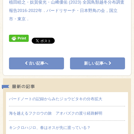
植田睦之・奴賀俊光・山﨑優佑 (2023) 全国鳥類越冬分布調査
報告2016-2022年．バードリサーチ・日本野鳥の会，国立
市・東京．
古い記事へ
新しい記事へ
最新の
バードノートの記録からみたジョウビタキの分布拡大
海を越えるフクロウの旅 アオバズクの渡り経路解明
キンクロハジロ、春はオスが先に渡っている？