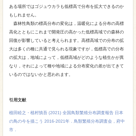
ある場所ではゴジュウカラも低標高で分布を拡大できるのか
もしれません。
森林性鳥類の標高分布の変化は，温暖化による分布の高標
高化とともにこれまで開発圧の高かった低標高域での森林の
回復が影響していると考えられます。高標高域での分布の拡
大は多くの種に共通で見られる現象ですが，低標高での分布
の拡大は，地域によって，低標高域がどのような植生かが異
なり，それによって種や地域による分布変化の差が出てきて
いるのではないかと思われます。
引用文献
植田睦之・植村慎吾 (2021) 全国鳥類繁殖分布調査報告 日本
の鳥の今を描こう 2016-2021年．鳥類繁殖分布調査会，府中
市．