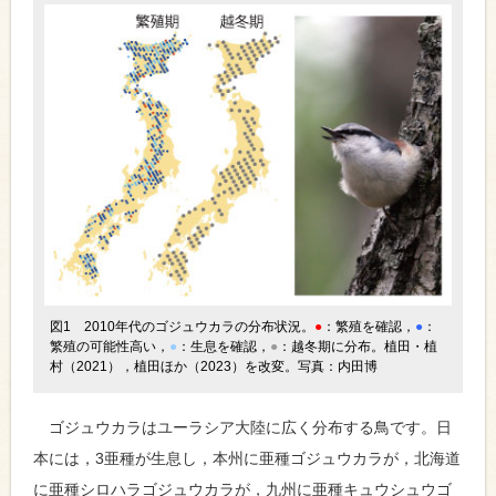
図1 2010年代のゴジュウカラの分布状況。
●
：繁殖を確認，
●
：
繁殖の可能性高い，
●
：生息を確認，
●
：越冬期に分布。植田・植
村（2021），植田ほか（2023）を改変。写真：内田博
ゴジュウカラはユーラシア大陸に広く分布する鳥です。日
本には，3亜種が生息し，本州に亜種ゴジュウカラが，北海道
に亜種シロハラゴジュウカラが，九州に亜種キュウシュウゴ