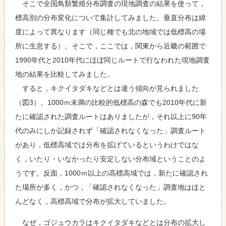
そこで全国鳥類繁殖分布調査の現地調査の結果を使って，
標高別の分布変化について集計してみました。垂直分布は緯
度によって異なります（同じ種でも北の地域では低標高の場
所に生息する）。そこで，ここでは，関東から近畿の範囲で
1990年代と2010年代にほぼ同じルートで行なわれた現地調査
地の結果を比較してみました。
すると，キクイタダキなどとは違う傾向が見られました
（図3）。1000ｍ未満の比較的低標高の森でも2010年代に新
たに確認された調査ルートはありましたが，それ以上に90年
代のみにしか記録されず「確認されなくなった」調査ルート
があり，低標高域では分布を拡げているというわけではな
く，いたり・いなかったり安定しない分布域ということのよ
うです。反面，1000ｍ以上の高標高域では，新たに確認され
た場所が多く，かつ，「確認されなくなった」調査地はほと
んどなく，高標高域で分布が拡大していました。
なぜ，ゴジュウカラはキクイタダキなどとは分布の拡大し