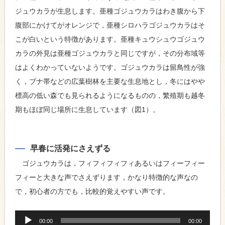
ジュウカラが生息します。亜種ゴジュウカラはわき腹から下
腹部にかけてがオレンジで，亜種シロハラゴジュウカラはそ
こが白いという特徴があります。亜種キュウシュウゴジュウ
カラの外見は亜種ゴジュウカラと同じですが，その分布域等
はよくわかっていないようです。ゴジュウカラは留鳥性が強
く，ブナ帯などの広葉樹林を主要な生息地とし，冬にはやや
標高の低い森でも見られるようになるものの，繁殖期も越冬
期もほぼ同じ場所に生息しています（図1）。
早春に活発にさえずる
ゴジュウカラは，フィフィフィフィあるいはフィーフィー
フィーと大きな声でさえずります，かなり特徴的な声なの
で，初心者の方でも，比較的覚えやすい声です。
音
声
00:00
00:00