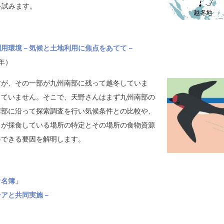
を試みます。
利用環境－気候と土地利用に焦点をあてて－
年）
すが、その一部が九州南部に残って越冬していま
っていません。そこで、天野さんはまず九州南部の
岸部に沿って探索調査を行い気候条件との比較や、
メが採食している場所の特定とその場所の食物資源
冬できる要因を解明します。
ウ名簿」
シアと共同実施－