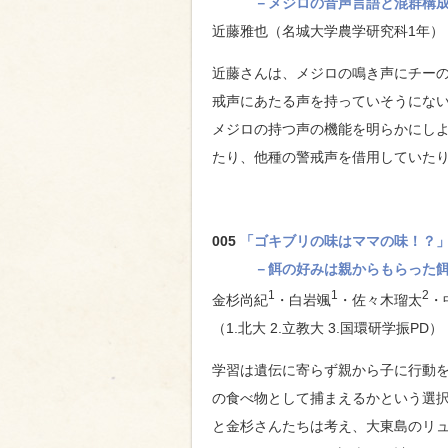
－メジロの音声言語と混群構
近藤雅也（名城大学農学研究科1年）
近藤さんは、メジロの鳴き声にチー
戒声にあたる声を持っていそうにな
メジロの持つ声の機能を明らかにし
たり、他種の警戒声を借用していた
005
「ゴキブリの味はママの味！？
－餌の好みは親からもらった
1
1
2
金杉尚紀
・白岩颯
・佐々木瑠太
・
（1.北大 2.立教大 3.国環研学振PD）
学習は遺伝に寄らず親から子に行動
の食べ物として捕まえるかという選
と金杉さんたちは考え、大東島のリ