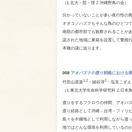
（1.北大・院・理 2.沖縄野鳥の会）
分かっていないことが多い夜行性の
オオコノハズクもそんな鳥のひとつ
南部の都市部でも観察されることが
認された地域に巣箱を設置して繁殖
本種の謎に迫ります。
008
アオバズクの渡り戦略における
1,2
2
竹田山原楽
・細谷淳
・塩見こずえ
（1.東北大学生命科学研究科 2.日本
渡りをするフクロウの仲間、アオバ
渡り経路として沖縄－台湾－フィリ
島々を中継地として利用しながら渡
地ではどんな環境を利用しているの