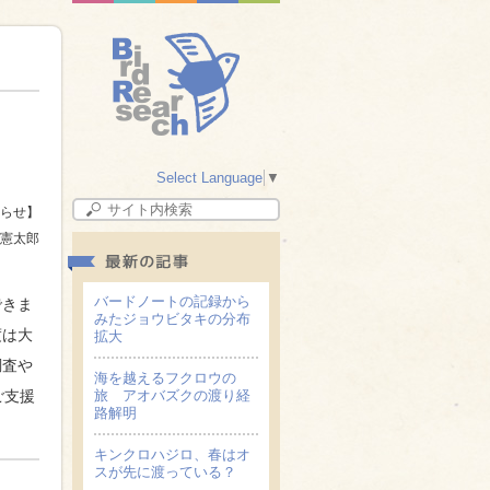
Select Language
▼
らせ】
憲太郎
バードノートの記録から
できま
みたジョウビタキの分布
度は大
拡大
調査や
海を越えるフクロウの
旅 アオバズクの渡り経
ご支援
路解明
キンクロハジロ、春はオ
スが先に渡っている？