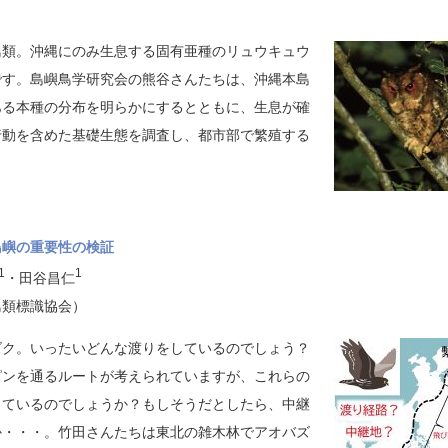
鳥類。沖縄にのみ生息する固有亜種のリュウキュウ
です。島嶼鳥学研究会の熊谷さんたちは、沖縄本島
ある本種の分布を明らかにするとともに、生息が確
行動を含めた基礎生態を調査し、都市部で繁殖する
島嶼の重要性の検証
1
1
・田谷昌仁
鳥類標識協会）
ズク。いったいどんな渡りをしているのでしょう？
ピンを通るルートが考えられていますが、これらの
っているのでしょうか？もしそうだとしたら、中継
か・・・。竹田さんたちは東北の雑木林でアオバズ