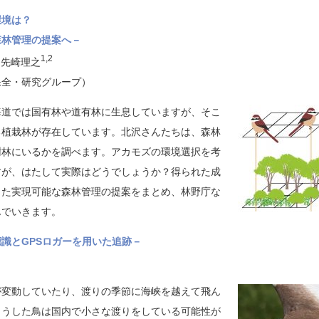
環境は？
森林管理の提案へ－
1,2
・先崎理之
鳥保全・研究グループ）
海道では国有林や道有林に生息していますが、そこ
る植栽林が存在しています。北沢さんたちは、森林
樹林にいるかを調べます。アカモズの環境選択を考
すが、はたして実際はどうでしょうか？得られた成
した実現可能な森林管理の提案をまとめ、林野庁な
んでいきます。
標識とGPSロガーを用いた追跡－
が変動していたり、渡りの季節に海峡を越えて飛ん
こうした鳥は国内で小さな渡りをしている可能性が