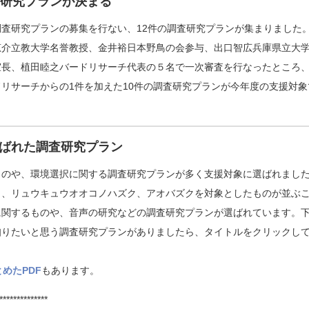
査研究プランが決まる
る調査研究プランの募集を行ない、12件の調査研究プランが集まりました
恵介立教大学名誉教授、金井裕日本野鳥の会参与、出口智広兵庫県立大
室長、植田睦之バードリサーチ代表の５名で一次審査を行なったところ
リサーチからの1件を加えた10件の調査研究プランが今年度の支援対象
ばれた調査研究プラン
のや、環境選択に関する調査研究プランが多く支援対象に選ばれまし
ク、リュウキュウオオコノハズク、アオバズクを対象としたものが並ぶ
に関するものや、音声の研究などの調査研究プランが選ばれています。
りたいと思う調査研究プランがありましたら、タイトルをクリックして
めたPDF
もあります。
**************