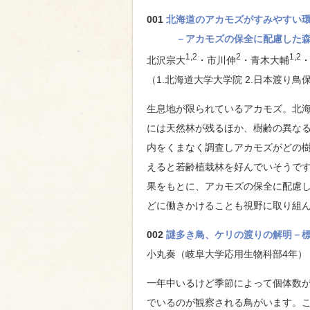
001
北海道のアカモズがすみやすい
－アカモズの保全に配慮した
1,2
2
1,2
北沢宗大
・市川伸
・青木大輔
（1.北海道大学大学院 2.日本渡り
生息地が限られているアカモズ。北
には天然林が残るほか、樹齢の異な
内をくまなく調査しアカモズがどの
えると若齢植栽林を好んでいそうで
果をもとに、アカモズの保全に配慮
どに働きかけることも視野に取り組
002
謎多き鳥、ケリの渡りの解明
－
小丸奏（岐阜大学応用生物科部4年）
一年中いるけど季節によって個体数
でいるのが観察される鳥がいます。