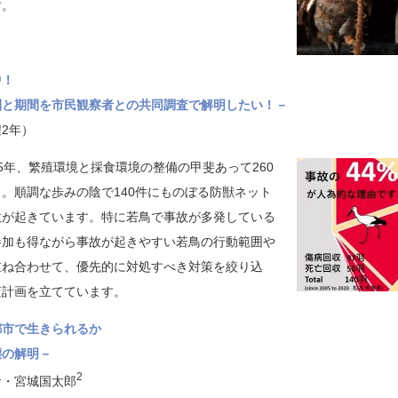
す。
中！
圏と期間を市民観察者との共同調査で解明したい！－
2年）
5年、繁殖環境と採食環境の整備の甲斐あって260
。順調な歩みの陰で140件にものぼる防獣ネット
故が起きています。特に若鳥で事故が多発している
参加も得ながら事故が起きやすい若鳥の行動範囲や
重ね合わせて、優先的に対処すべき対策を絞り込
査計画を立てています。
都市で生きられるか
態の解明－
1
2
・宮城国太郎