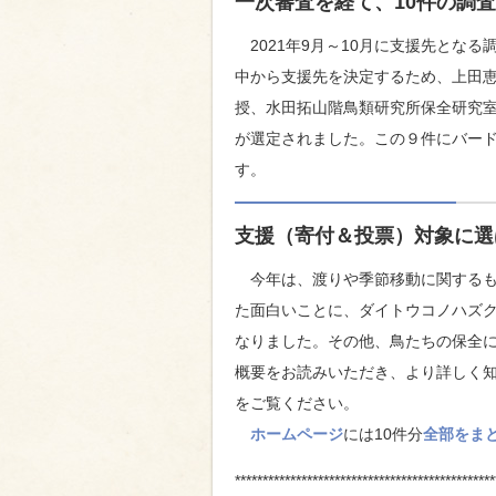
一次審査を経て、10件の調
2021年9月～10月に支援先とな
中から支援先を決定するため、上田
授、水田拓山階鳥類研究所保全研究
が選定されました。この９件にバード
す。
支援（寄付＆投票）対象に選
今年は、渡りや季節移動に関するも
た面白いことに、ダイトウコノハズ
なりました。その他、鳥たちの保全
概要をお読みいただき、より詳しく知
をご覧ください。
ホームページ
には10件分
全部をまと
***********************************************