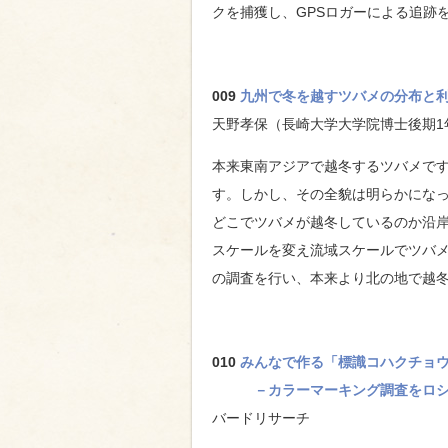
クを捕獲し、GPSロガーによる追跡
009
九州で冬を越すツバメの分布と
天野孝保（長崎大学大学院博士後期1
本来東南アジアで越冬するツバメで
す。しかし、その全貌は明らかにな
どこでツバメが越冬しているのか沿
スケールを変え流域スケールでツバ
の調査を行い、本来より北の地で越
010
みんなで作る「標識コハクチョ
－カラーマーキング調査をロ
バードリサーチ