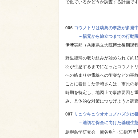
で似ているかどうか調査する計画で
006
コウノトリは幼鳥の事故が多発
－親元から旅立つまでの行動
伊﨑実那（兵庫県立大院博士後期課程
野生復帰の取り組みが始められて約1
羽が生息するまでになったコウノトリ
への絡まりや電線への衝突などの事
ことに着目した伊﨑さんは、市民の
時期を特定し、地図上で事故要因と
み、具体的な対策につなげようと調
007
リュウキュウオオコノハズクは
－適切な保全に向けた基礎生
1
島嶼鳥学研究会 熊谷隼
・江指万里