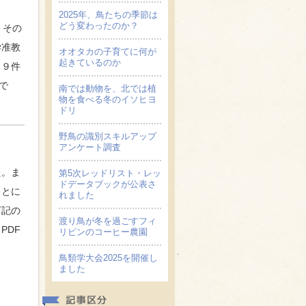
2025年、鳥たちの季節は
どう変わったのか？
。その
学准教
オオタカの子育てに何が
起きているのか
、９件
で
南では動物を、北では植
物を食べる冬のイソヒヨ
ドリ
野鳥の識別スキルアップ
アンケート調査
た。ま
第5次レッドリスト・レッ
ドデータブックが公表さ
ことに
れました
下記の
渡り鳥が冬を過ごすフィ
PDF
リピンのコーヒー農園
鳥類学大会2025を開催し
ました