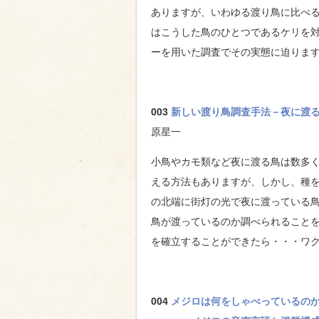
ありますが、いわゆる渡り鳥に比べ
はこうした鳥のひとつであるケリを対
ーを用いた調査でその実態に迫りま
003
新しい渡り鳥調査手法－夜に渡
原星一
小鳥やカモ類など夜に渡る鳥は数多
える方法もありますが、しかし、種
の北端に街灯の光で夜に渡っている
鳥が渡っているのか調べられること
を確立することができたら・・・ワ
004
メジロは何をしゃべっているの