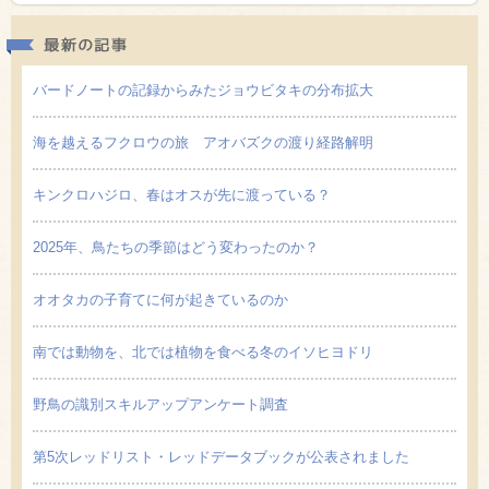
最新の
バードノートの記録からみたジョウビタキの分布拡大
海を越えるフクロウの旅 アオバズクの渡り経路解明
キンクロハジロ、春はオスが先に渡っている？
2025年、鳥たちの季節はどう変わったのか？
オオタカの子育てに何が起きているのか
南では動物を、北では植物を食べる冬のイソヒヨドリ
野鳥の識別スキルアップアンケート調査
第5次レッドリスト・レッドデータブックが公表されました