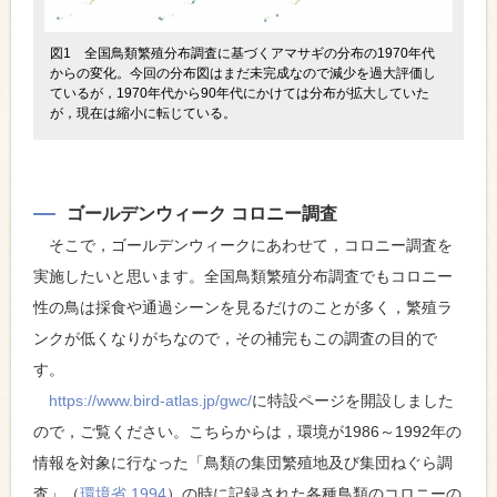
図1 全国鳥類繁殖分布調査に基づくアマサギの分布の1970年代
からの変化。今回の分布図はまだ未完成なので減少を過大評価し
ているが，1970年代から90年代にかけては分布が拡大していた
が，現在は縮小に転じている。
ゴールデンウィーク コロニー調査
そこで，ゴールデンウィークにあわせて，コロニー調査を
実施したいと思います。全国鳥類繁殖分布調査でもコロニー
性の鳥は採食や通過シーンを見るだけのことが多く，繁殖ラ
ンクが低くなりがちなので，その補完もこの調査の目的で
す。
https://www.bird-atlas.jp/gwc/
に特設ページを開設しました
ので，ご覧ください。こちらからは，環境が1986～1992年の
情報を対象に行なった「鳥類の集団繁殖地及び集団ねぐら調
査」（
環境省 1994
）の時に記録された各種鳥類のコロニーの