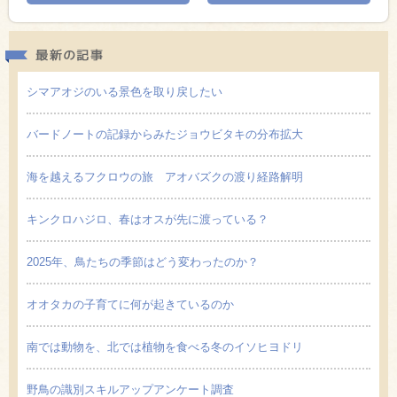
最新の
シマアオジのいる景色を取り戻したい
バードノートの記録からみたジョウビタキの分布拡大
海を越えるフクロウの旅 アオバズクの渡り経路解明
キンクロハジロ、春はオスが先に渡っている？
2025年、鳥たちの季節はどう変わったのか？
オオタカの子育てに何が起きているのか
南では動物を、北では植物を食べる冬のイソヒヨドリ
野鳥の識別スキルアップアンケート調査