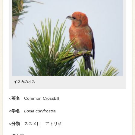
イスカのオス
○英名
Common Crossbill
○学名
Loxia curvirostra
○分類
スズメ目 アトリ科