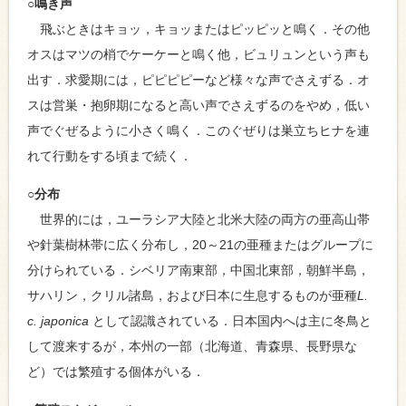
○鳴き声
飛ぶときはキョッ，キョッまたはピッピッと鳴く．その他
オスはマツの梢でケーケーと鳴く他，ビュリュンという声も
出す．求愛期には，ピピピピーなど様々な声でさえずる．オ
スは営巣・抱卵期になると高い声でさえずるのをやめ，低い
声でぐぜるように小さく鳴く．このぐぜりは巣立ちヒナを連
れて行動をする頃まで続く．
○分布
世界的には，ユーラシア大陸と北米大陸の両方の亜高山帯
や針葉樹林帯に広く分布し，20～21の亜種またはグループに
分けられている．シベリア南東部，中国北東部，朝鮮半島，
サハリン，クリル諸島，および日本に生息するものが亜種
L.
c. japonica
として認識されている．日本国内へは主に冬鳥と
して渡来するが，本州の一部（北海道、青森県、長野県な
ど）では繁殖する個体がいる．