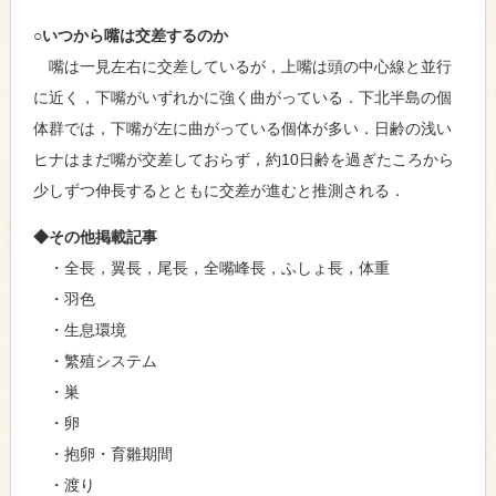
○
いつから嘴は交差するのか
嘴は一見左右に交差しているが，上嘴は頭の中心線と並行
に近く，下嘴がいずれかに強く曲がっている．下北半島の個
体群では，下嘴が左に曲がっている個体が多い．日齢の浅い
ヒナはまだ嘴が交差しておらず，約10日齢を過ぎたころから
少しずつ伸長するとともに交差が進むと推測される．
◆その他掲載記事
・全長，翼長，尾長，全嘴峰長，ふしょ長，体重
・羽色
・生息環境
・繁殖システム
・巣
・卵
・抱卵・育雛期間
・渡り