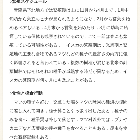
○繁殖スケジュール
青森県下北地方では繁殖期は主に11月から4月まで．1月中
旬頃から巣立ちヒナが見られるようになり，2月から営巣を始
めるペアもいる．4月末から営巣を始めたり，8月に幼鳥に給
餌している個体も観察されているので，ごく一部は春にも繁
殖している可能性がある． イスカの繁殖期は，光周期と繁
殖地の主要な食物であるマツなどの種子の豊富さの両方に強
く影響されると言われている．複数の樹種が混じる北米の針
葉樹林ではそれぞれの種子が成熟する時期が異なるため，イ
スカの繁殖期が何ヶ月にも及ぶことがある．
○食性と採食行動
マツの種子を好む．交差した嘴をマツの球果の種燐の隙間
に差し入れて開き，種子翼ごと引っ張り出したあと，種子の
みを食べ，種子翼は外して落とす．マツ科以外では，ブナや
カエデなど広葉樹の芽や種子を食べることもある．昆虫を食
べた観察記録もある．