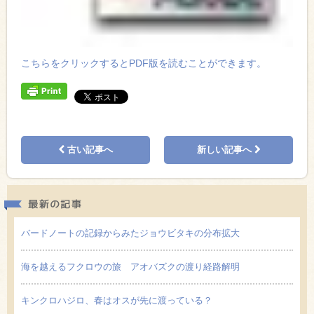
こちらをクリックするとPDF版を読むことができます。
古い記事へ
新しい記事へ
最新の
バードノートの記録からみたジョウビタキの分布拡大
海を越えるフクロウの旅 アオバズクの渡り経路解明
キンクロハジロ、春はオスが先に渡っている？