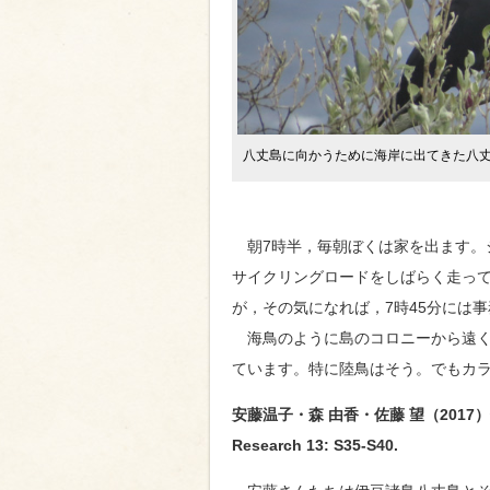
八丈島に向かうために海岸に出てきた八丈
朝7時半，毎朝ぼくは家を出ます。
サイクリングロードをしばらく走って
が，その気になれば，7時45分には
海鳥のように島のコロニーから遠く
ています。特に陸鳥はそう。でもカ
安藤温子・森 由香・佐藤 望（201
Research 13: S35-S40.