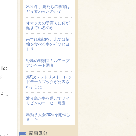
2025年、鳥たちの季節は
どう変わったのか？
オオタカの子育てに何が
起きているのか
南では動物を、北では植
物を食べる冬のイソヒヨ
ドリ
野鳥の識別スキルアップ
アンケート調査
川の
す
第5次レッドリスト・レッ
ドデータブックが公表さ
れました
しをし
渡り鳥が冬を過ごすフィ
リピンのコーヒー農園
鳥類学大会2025を開催し
ました