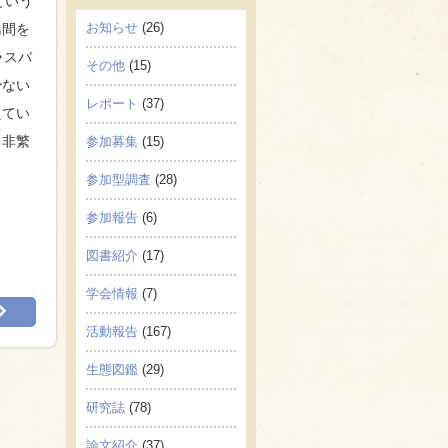
という
お知らせ
(26)
島間を
ラスバ
その他
(15)
少ない
レポート
(37)
えてい
（非繁
参加募集
(15)
。
参加型調査
(28)
参加報告
(6)
図書紹介
(17)
学会情報
(7)
活動報告
(167)
生態図鑑
(29)
研究誌
(78)
論文紹介
(37)