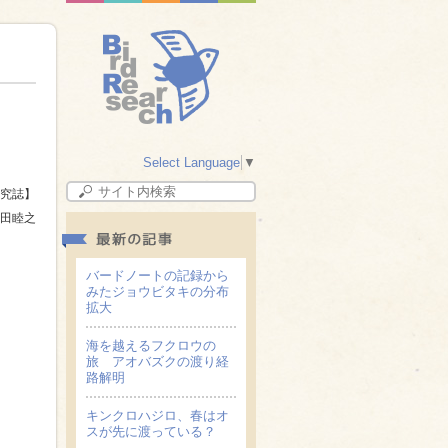
Select Language
▼
究誌】
田睦之
バードノートの記録から
みたジョウビタキの分布
拡大
海を越えるフクロウの
旅 アオバズクの渡り経
路解明
キンクロハジロ、春はオ
スが先に渡っている？