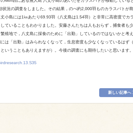
4km西にある無人島 八丈小島のあいだをカラスバトが移動している
移動状況の調査をしました。その結果，のべ約2,000羽ものカラスバトが
小島には1㎞あたり69.93羽（八丈島は1.54羽）と非常に高密度でカ
をしていることもわかりました。安藤さんたちは人もおらず，捕食者も
な繁殖地で，八丈島に採食のために「出勤」しているのではないかと考
期には「出勤」はみられなくなって，生息密度も少なくなっているはず
るということもありえますが）。今後の調査にも期待したいと思います
/birdresearch.13.S35
新しい記事へ