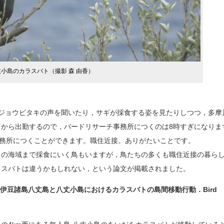
小島のカラスバト（撮影 森 由香）
ジョウビタキの声を聞いたり，サギが採食する姿を見たりしつつ，多摩
から出勤するので，バードリサーチ事務所につくのは8時すぎになりま
事務所につくことができます。職住近接。ありがたいことです。
の海域まで採食にいく鳥もいますが，鳥たちの多くも職住近接の暮ら
ラスバトは違うかもしれない，という論文が掲載されました。
7）伊豆諸島八丈島と八丈小島におけるカラスバトの島間移動行動．Bird