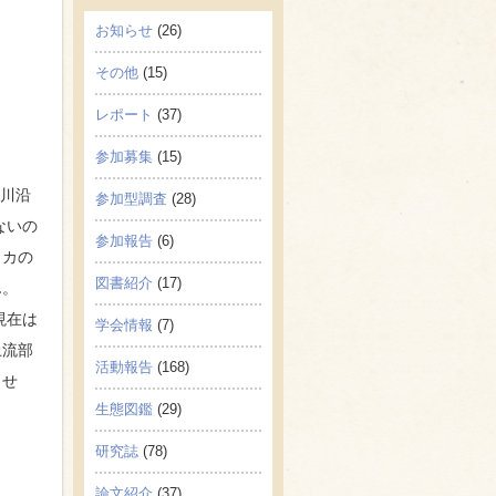
お知らせ
(26)
その他
(15)
レポート
(37)
参加募集
(15)
河川沿
参加型調査
(28)
ないの
参加報告
(6)
ッカの
図書紹介
(17)
ん。
現在は
学会情報
(7)
上流部
活動報告
(168)
ませ
生態図鑑
(29)
研究誌
(78)
論文紹介
(37)