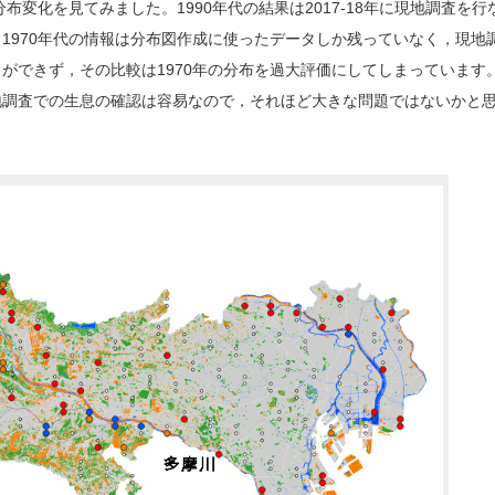
布変化を見てみました。1990年代の結果は2017-18年に現地調査を行
1970年代の情報は分布図作成に使ったデータしか残っていなく，現地
ができず，その比較は1970年の分布を過大評価にしてしまっています
地調査での生息の確認は容易なので，それほど大きな問題ではないかと