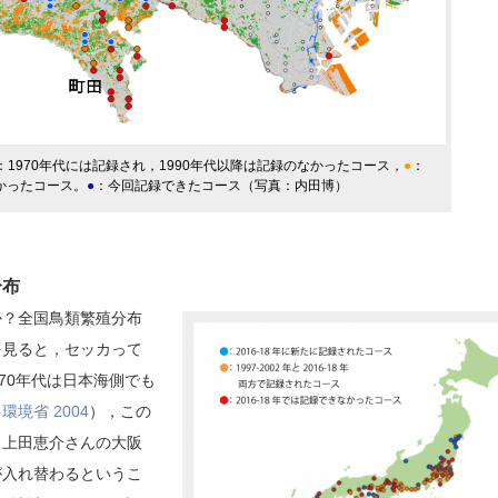
：1970年代には記録され，1990年代以降は記録のなかったコース，
●
：
かったコース。
●
：今回記録できたコース（写真：内田博）
分布
？全国鳥類繁殖分布
を見ると，セッカって
70年代は日本海側でも
（
環境省 2004
），この
。上田恵介さんの大阪
が入れ替わるというこ