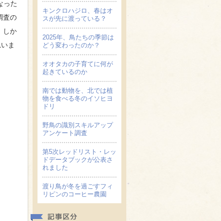
なった
キンクロハジロ、春はオ
調査の
スが先に渡っている？
。しか
2025年、鳥たちの季節は
思いま
どう変わったのか？
オオタカの子育てに何が
起きているのか
南では動物を、北では植
物を食べる冬のイソヒヨ
ドリ
野鳥の識別スキルアップ
アンケート調査
第5次レッドリスト・レッ
ドデータブックが公表さ
れました
渡り鳥が冬を過ごすフィ
リピンのコーヒー農園