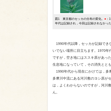
図1 東京都のセッカの分布の変化。
●
：
年代は記録され，今回は記録されなかっ
1990年代以降，セッカが記録でき
いでない場所に目立ちます。1970
ですが，空き地にはススキ原があっ
生息地になっていて，その消失とと
1990年代から現在にかけては，多
多摩川中流にある河川敷のヨシ原が
は，よくわからないのですが，河川
ん。