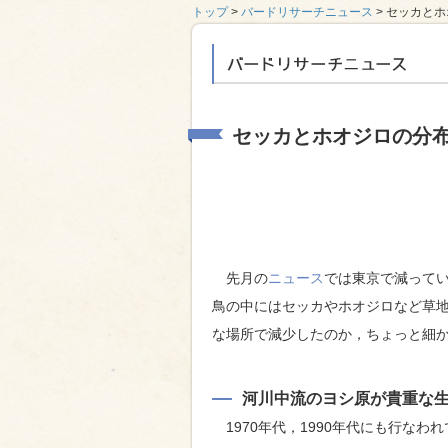
トップ
>
バードリサーチニュース
> セッカと
バードリサーチニ
セッカとホオジロの分
先月の
ニュース
では東京で減って
鳥の中にはセッカやホオジロなど草
な場所で減少したのか，ちょっと細
河川中流のヨシ原が貴重な
1970年代，1990年代にも行な