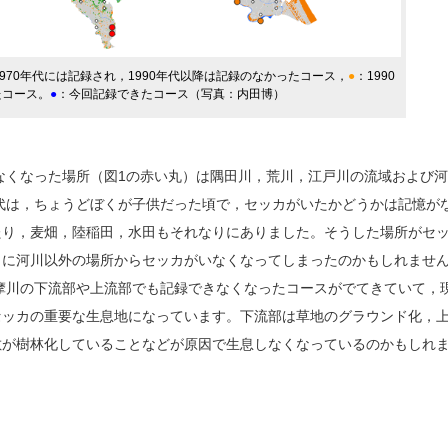
1970年代には記録され，1990年代以降は記録のなかったコース，
●
：1990
たコース。
●
：今回記録できたコース（写真：内田博）
なくなった場所（図1の赤い丸）は隅田川，荒川，江戸川の流域および
年代は，ちょうどぼくが子供だった頃で，セッカがいたかどうかは記憶が
たり，麦畑，陸稲田，水田もそれなりにありました。そうした場所がセ
もに河川以外の場所からセッカがいなくなってしまったのかもしれませ
摩川の下流部や上流部でも記録できなくなったコースがでてきていて，
セッカの重要な生息地になっています。下流部は草地のグラウンド化，
敷が樹林化していることなどが原因で生息しなくなっているのかもしれ