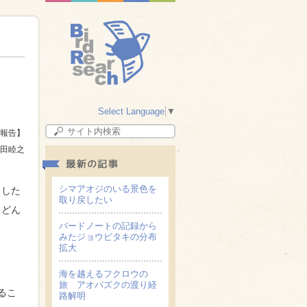
Select Language
▼
報告】
田睦之
シマアオジのいる景色を
うした
取り戻したい
，どん
バードノートの記録から
みたジョウビタキの分布
拡大
海を越えるフクロウの
旅 アオバズクの渡り経
るこ
路解明