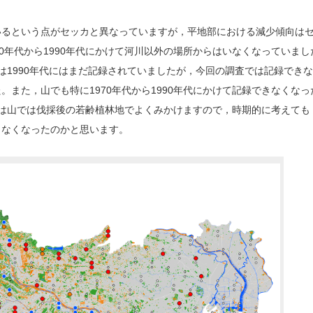
るという点がセッカと異なっていますが，平地部における減少傾向は
0年代から1990年代にかけて河川以外の場所からはいなくなっていまし
は1990年代にはまだ記録されていましたが，今回の調査では記録でき
また，山でも特に1970年代から1990年代にかけて記録できなくなっ
は山では伐採後の若齢植林地でよくみかけますので，時期的に考えても
さなくなったのかと思います。