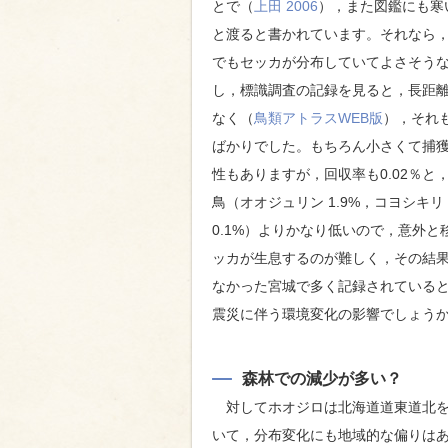
とで（
上田 2006
），また図鑑にも寒
と渡ると書かれています。それなら
でもセッカが分布していてよさそう
し，標識調査の記録を見ると，長距離
なく（
鳥類アトラスWEB版
），それ
ばかりでした。もちろん小さくて捕
性もありますが，回収率も0.02％と
鳥（オオジュリン 1.9%，コヨシキリ
0.1%）よりかなり低いので，意外
ッカが生息するのが難しく，その結
なかった宮城で多く記録されていると
震災に伴う環境変化の影響でしょうか
森林での減少が多い？
対してホオジロは北海道道東道北を
いて，分布変化にも地域的な偏りは