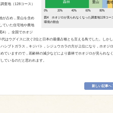
調査地（128コース）
図4 ホオジロが見られなくなった調査地128コー
地が占め，里山を含め
環境の割合
していた住宅地や農地
図4）。全国でホオジ
0年代はウグイスに次ぐ2位と日本の最優占種とも言える鳥でした。しか
ハシブトガラス，キジバト，シジュウカラの方が上位になり，ホオジロ
占めていますので，若齢林の減少などにより森林でホオジロが見られな
響しているのだと思われます。
新しい記事へ