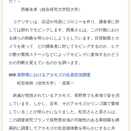
だ！～
西條未来（総合研究大学院大学）
コアジサシは、浜辺や河原にコロニーを作り、捕食者に対
しては群れでモビングします。西條さんは、この行動におけ
る彼らの戦略を明らかにしようとしています。目視観察とカ
メラを使って、どの捕食者に対してモビングするのか、ヒナ
の数や繁殖ステージなどによってモビングに参加するかどう
かの判断を変えているのかを調べます。
009
長野県におけるアカモズの生息状況調査
松宮裕秋（信州⼤学）・原星⼀
絶滅が危惧されているアカモズ。長野県でも各地で姿を消
しています。しかし、近年、そのアカモズがリンゴ園で繁殖
していることが明らかになりました。松宮さんと原さんは、
この調査研究プランで長野県全域の可能性のある果樹園を網
羅的に調査してアカモズの生息個体数を明らかにすると共