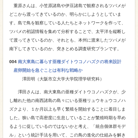
重原さんは、小笠原諸島や伊豆諸島で観察されるツバメが
どこから渡ってきているのか、明らかにしようとしていま
す。島で鳥を観察している人たちとネットワークを作って、
ツバメの初認情報を集めて分析することで、太平洋を縦断し
て渡ってきているのか、それとも、本州に渡来したツバメが
南下してきているのか、突きとめる調査研究プランです。
004
南大東島に暮らす亜種ダイトウコノハズクの将来設計
産卵開始を急ぐことは有利な戦略か
澤田明（大阪市立大学大学院理学研究科）
澤田さんは、南大東島の亜種ダイトウコノハズクが、少
し離れた他の南西諸島の島々にいる亜種リュウキュウコノハ
ズクより、１か月以上も早く繁殖を開始することに着目しま
した。狭い島で高密度に生息していることが繁殖時期を早め
るように促しているのではないかと考え、「統合個体群モデ
ル」という統計手法を用いて、この鳥の進化の仕組みを解き