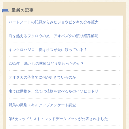
最新の
バードノートの記録からみたジョウビタキの分布拡大
海を越えるフクロウの旅 アオバズクの渡り経路解明
キンクロハジロ、春はオスが先に渡っている？
2025年、鳥たちの季節はどう変わったのか？
オオタカの子育てに何が起きているのか
南では動物を、北では植物を食べる冬のイソヒヨドリ
野鳥の識別スキルアップアンケート調査
第5次レッドリスト・レッドデータブックが公表されました