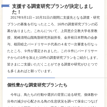
支援する調査研究プランが決定しまし
た！
2017年9月1日～10月31日の期間に支援先となる調査・研究
プランの募集を行なったところ、16件の調査研究プランの応
募がありました。これらについて、上田恵介立教大学名誉教
授、尾崎清明山階鳥類研究所副所長、金井裕日本野鳥の会参
与、植田睦之バードリサーチ代表の４名で一次審査を行なっ
たところ、９件が選定されました。この９件にバードリサー
チからの1件を加えた10件の調査研究プランをご紹介します。
皆さまにご支援いただくことができる調査や研究がひとつで
も多くあればと願っています。
個性豊かな調査研究プランたち
今年は、鳥たちの行動や選択の背景に迫る研究、個体数や
分布の減少が心配される鳥の生息状況を調べて保全につなげ