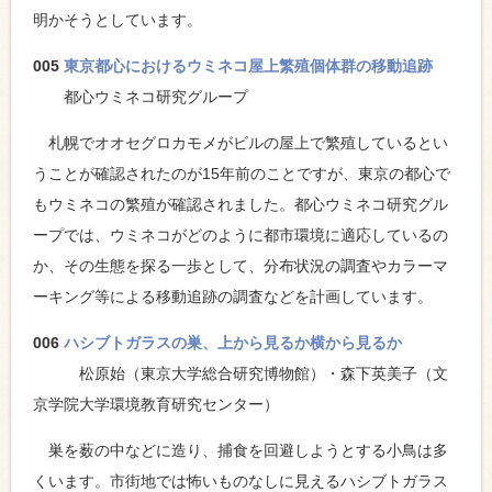
明かそうとしています。
005
東京都心におけるウミネコ屋上繁殖個体群の移動追跡
都心ウミネコ研究グループ
札幌でオオセグロカモメがビルの屋上で繁殖しているとい
うことが確認されたのが15年前のことですが、東京の都心で
もウミネコの繁殖が確認されました。都心ウミネコ研究グル
ープでは、ウミネコがどのように都市環境に適応しているの
か、その生態を探る一歩として、分布状況の調査やカラーマ
ーキング等による移動追跡の調査などを計画しています。
006
ハシブトガラスの巣、上から見るか横から見るか
松原始（東京大学総合研究博物館）・森下英美子（文
京学院大学環境教育研究センター）
巣を薮の中などに造り、捕食を回避しようとする小鳥は多
くいます。市街地では怖いものなしに見えるハシブトガラス