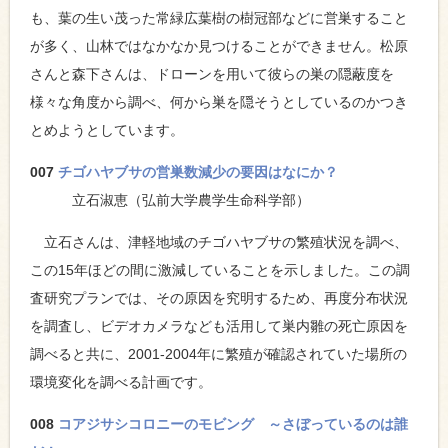
も、葉の生い茂った常緑広葉樹の樹冠部などに営巣すること
が多く、山林ではなかなか見つけることができません。松原
さんと森下さんは、ドローンを用いて彼らの巣の隠蔽度を
様々な角度から調べ、何から巣を隠そうとしているのかつき
とめようとしています。
007
チゴハヤブサの営巣数減少の要因はなにか？
立石淑恵（弘前大学農学生命科学部）
立石さんは、津軽地域のチゴハヤブサの繁殖状況を調べ、
この15年ほどの間に激減していることを示しました。この調
査研究プランでは、その原因を究明するため、再度分布状況
を調査し、ビデオカメラなども活用して巣内雛の死亡原因を
調べると共に、2001-2004年に繁殖が確認されていた場所の
環境変化を調べる計画です。
008
コアジサシコロニーのモビング ～さぼっているのは誰