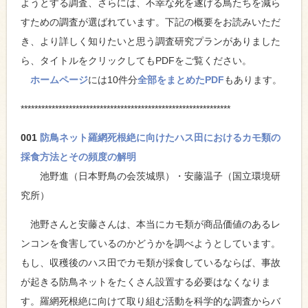
ようとする調査、さらには、不幸な死を遂げる鳥たちを減ら
すための調査が選ばれています。下記の概要をお読みいただ
き、より詳しく知りたいと思う調査研究プランがありました
ら、タイトルをクリックしてもPDFをご覧ください。
ホームページ
には10件分
全部をまとめたPDF
もあります。
*************************************************************
001
防鳥ネット羅網死根絶に向けたハス田におけるカモ類の
採食方法とその頻度の解明
池野進（日本野鳥の会茨城県）・安藤温子（国立環境研
究所）
池野さんと安藤さんは、本当にカモ類が商品価値のあるレ
ンコンを食害しているのかどうかを調べようとしています。
もし、収穫後のハス田でカモ類が採食しているならば、事故
が起きる防鳥ネットをたくさん設置する必要はなくなりま
す。羅網死根絶に向けて取り組む活動を科学的な調査からバ