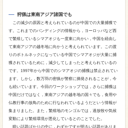
狩猟は東南アジア諸国でも
この減少の原因と考えられているのが中国での大量捕獲で
す。これまでのバンディングの情報から，ヨーロッパなど西
で繁殖しているシマアオジも一度東に向かい，中国を経由し
て東南アジアの越冬地に向かうと考えられています。この渡
りのボトルネックになっている中国でシマアオジが大量に捕
獲されているために，減少してしまったと考えられているの
です。1997年から中国でのシマアオジの捕獲は禁止されてい
ます。しかし，数万羽の密猟が警察に摘発されることが，今
も続いています。今回のワークショップでは，さらに捕獲は
中国だけではなく，東南アジアの越冬地の国々でも，食用や
仏教行事の放鳥のために行なわれているようだという情報が
集まりました。また，繁殖地のモンゴルでは，過放牧や気候
変動により繁殖環境が悪化しているとのことでした。
暗い話題ばかりの中に，わずかですが明るい話題がありま