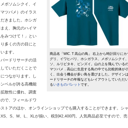
、メボソムシクイ、イ
アマツバメ）のイラス
ただきました。ホシガ
踏まえ、胸元のハイマ
私をみつけて！」とい
より多くの方の目にと
ています。
商品名「WIC. T 高山の鳥」 右上から時計回りにカ
グリ、イワヒバリ、ホシガラス、メボソムシクイ
バードリサーチの活
ソ、ルリビタキ、ビンズイ。山の上を飛んでいる
入していただくことで
マツバメ．高山に生息する鳥の中でも比較的体が
く、出会う機会が多い鳥を選びました。デザイン
とにつながります。し
ードリサーチの年報などもレイアウトしていただ
モンベルが誇る高機能
る
いきものパレット
です。
水拡散性に優れ、調査
なので、フィールドワ
ルストアのほか、オンラインショップでも購入することができます。シ
S、S、M、L、XLが揃い、税別¥2,400円。人気商品必至ですので、