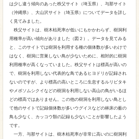
は少し違う傾向のあった秩父サイト（埼玉県）、与那サイト
（沖縄県）、大山沢サイト（埼玉県）についてデータを詳し
く見てみました。
秩父サイトは、樹木枯死率が低いにもかかわらず、樹洞利
用種率が高い傾向がありました（図２）。データを見てみる
と、このサイトでは樹洞を利用する種の個体数が多いわけで
はなく、樹洞に営巣しない鳥が少ないために、相対的に樹洞
利用種率が高くなっていました。秩父サイトは標高が高いの
で、樹洞を利用しない代表的な鳥であるヒヨドリが記録され
ないのですが、より標高の高いところに生息するルリビタキ
やメボソムシクイなどの樹洞を利用しない高山の鳥がいるほ
どの標高ではありません。この他の樹洞を利用しない鳥とし
て他のサイトで記録個体数が多いウグイスなどの林床の薮の
鳥も少なく、カッコウ類の記録も少ないことが影響したよう
です。
一方、与那サイトは、樹木枯死率が非常に高いのに樹洞利