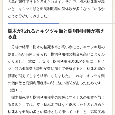
の鳥が繁殖できると考えられます。そこで、樹木枯死率が高
いと、キツツキ類と樹洞利用種の個体数が多くなっているか
どうか分析してみました。
樹木が枯れるとキツツキ類と樹洞利用種が増え
る森
分析の結果、樹木の枯死木率が高い森ほど、キツツキ類の
割合が高い傾向がみられ、樹洞利用種の割合も高いことがわ
かりました（図2）。なお、樹洞利用種のGLM分析に、キツ
ツキ類の個体数を説明変数に加えて分析すると、枯死木率の
影響が消えてしまう結果になりました。これは、キツツキ類
の個体数と樹洞利用種率の間に強い相関があったためです
（図3）。
樹木枯死率と樹洞利用種率の関係にマイナスの影響を与え
る要因としては、立ち枯れ木ではなく倒木したものも含めた
枯死木を樹洞の多さの指標として用いていること、高緯度地