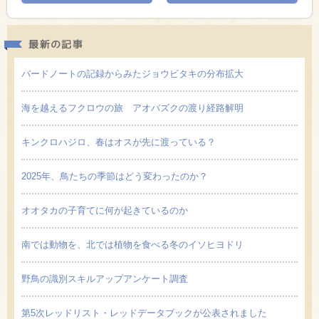
最新の
バードノートの記録からみたジョウビタキの分布拡大
海を越えるフクロウの旅 アオバズクの渡り経路解明
キンクロハジロ、春はオスが先に渡っている？
2025年、鳥たちの季節はどう変わったのか？
オオタカの子育てに何が起きているのか
南では動物を、北では植物を食べる冬のイソヒヨドリ
野鳥の識別スキルアップアンケート調査
第5次レッドリスト・レッドデータブックが公表されました