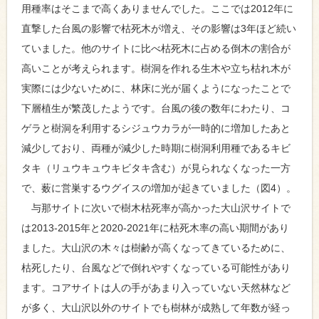
用種率はそこまで高くありませんでした。ここでは2012年に
直撃した台風の影響で枯死木が増え、その影響は3年ほど続い
ていました。他のサイトに比べ枯死木に占める倒木の割合が
高いことが考えられます。樹洞を作れる生木や立ち枯れ木が
実際には少ないために、林床に光が届くようになったことで
下層植生が繁茂したようです。台風の後の数年にわたり、コ
ゲラと樹洞を利用するシジュウカラが一時的に増加したあと
減少しており、両種が減少した時期に樹洞利用種であるキビ
タキ（リュウキュウキビタキ含む）が見られなくなった一方
で、薮に営巣するウグイスの増加が起きていました（図4）。
与那サイトに次いで樹木枯死率が高かった大山沢サイトで
は2013-2015年と2020-2021年に枯死木率の高い期間があり
ました。大山沢の木々は樹齢が高くなってきているために、
枯死したり、台風などで倒れやすくなっている可能性があり
ます。コアサイトは人の手があまり入っていない天然林など
が多く、大山沢以外のサイトでも樹林が成熟して年数が経っ