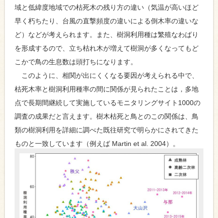
域と低緯度地域での枯死木の残り方の違い（気温が高いほど
早く朽ちたり、台風の直撃頻度の違いによる倒木率の違いな
ど）などが考えられます。また、樹洞利用種は繁殖なわばり
を形成するので、立ち枯れ木が増えて樹洞が多くなってもど
こかで鳥の生息数は頭打ちになります。
このように、相関が出にくくなる要因が考えられる中で、
枯死木率と樹洞利用種率の間に関係が見られたことは，多地
点で長期間継続して実施しているモニタリングサイト1000の
調査の成果だと言えます。樹木枯死と鳥とのこの関係は、鳥
類の樹洞利用を詳細に調べた既往研究で明らかにされてきた
ものと一致しています（例えば Martin et al. 2004）。