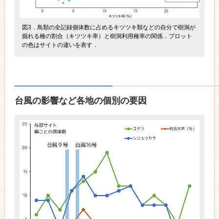
図3．鳥類の全記録個体数に占めるキツツキ類などの自分で樹洞が
掘れる種の割合（キツツキ率）と樹洞利用種率の関係．プロット
の色はサイトの違いを表す．
台風の影響など各地の個別の要因