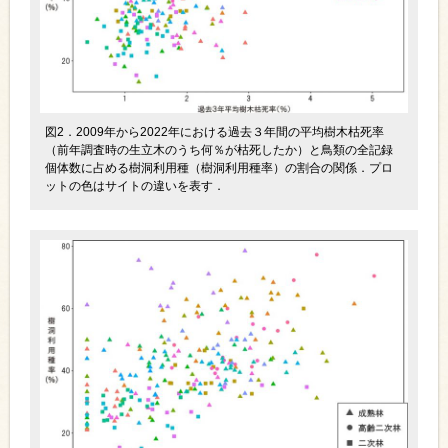
図2．2009年から2022年における過去３年間の平均樹木枯死率
（前年調査時の生立木のうち何％が枯死したか）と鳥類の全記録
個体数に占める樹洞利用種（樹洞利用種率）の割合の関係．プロ
ットの色はサイトの違いを表す．