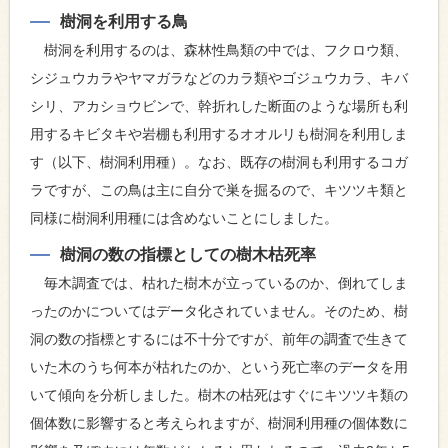
樹洞を利用する鳥
樹洞を利用するのは、森林性鳥類の中では、フクロウ類、
シジュウカラやヤマガラなどのカラ類やゴジュウカラ、キバ
シリ、アカショウビンで、幹折れした断面のような場所も利
用するキビタキや岩棚も利用するオオルリも樹洞を利用しま
す（以下、樹洞利用種）。なお、既存の樹洞も利用するコガ
ラですが、この鳥は主に自分で巣を掘るので、キツツキ類と
同様に樹洞利用種には含めないことにしました。
樹洞の数の指標としての樹木枯死率
毎木調査では、枯れた樹木が立っているのか、倒れてしま
ったのかについてはデータ化されていません。そのため、樹
洞の数の指標とするには不十分ですが、前年の調査で生きて
いた木のうち何本が枯れたのか、という死亡率のデータを用
いて傾向を分析しました。樹木の枯死はすぐにキツツキ類の
個体数に影響すると考えられますが、樹洞利用種の個体数に