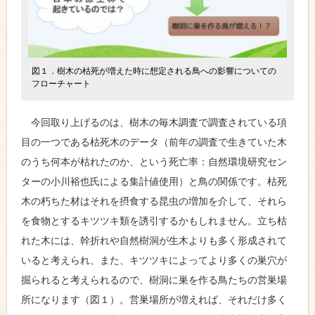
図１．樹木の枯死が増えた時に想定される鳥への影響についての
フローチャート
今回取り上げるのは、樹木の毎木調査で調査されている項
目の一つである枯死木のデータ（前年の調査で生きていた木
のうち何本が枯れたのか、という死亡率：自然環境研究セン
ターの小川裕也氏による集計値使用）と鳥の関係です。枯死
木の朽ちた材はそれを摂食する昆虫の増加を介して、それら
を食物とするキツツキ類を誘引するかもしれません。立ち枯
れた木には、幹折れや自然樹洞が生木よりも多く形成されて
いると考えられ、また、キツツキによってより多くの巣穴が
掘られると考えられるので、樹洞に巣を作る鳥たちの営巣場
所になります（図１）。営巣場所が増えれば、それだけ多く