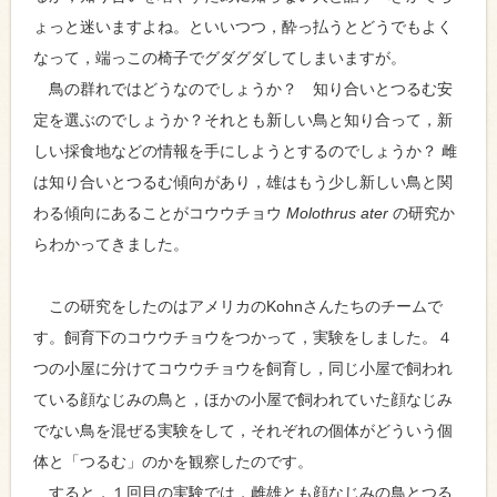
ょっと迷いますよね。といいつつ，酔っ払うとどうでもよく
なって，端っこの椅子でグダグダしてしまいますが。
鳥の群れではどうなのでしょうか？ 知り合いとつるむ安
定を選ぶのでしょうか？それとも新しい鳥と知り合って，新
しい採食地などの情報を手にしようとするのでしょうか？ 雌
は知り合いとつるむ傾向があり，雄はもう少し新しい鳥と関
わる傾向にあることがコウウチョウ
Molothrus ater
の研究か
らわかってきました。
この研究をしたのはアメリカのKohnさんたちのチームで
す。飼育下のコウウチョウをつかって，実験をしました。４
つの小屋に分けてコウウチョウを飼育し，同じ小屋で飼われ
ている顔なじみの鳥と，ほかの小屋で飼われていた顔なじみ
でない鳥を混ぜる実験をして，それぞれの個体がどういう個
体と「つるむ」のかを観察したのです。
すると，１回目の実験では，雌雄とも顔なじみの鳥とつる