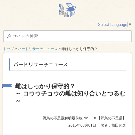
Select Language
▼
トップ
>
バードリサーチニュース
> 雌はしっかり保守的？
バードリサーチニュース
雌はしっかり保守的？
～ コウウチョウの雌は知り合いとつるむ
～
野鳥の不思議解明最前線 No. 118
【野鳥の不思議】
2015年08月01日
著者：植田睦之