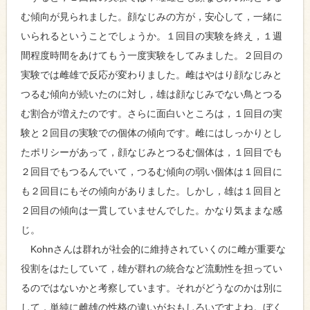
む傾向が見られました。顔なじみの方が，安心して，一緒に
いられるということでしょうか。１回目の実験を終え，１週
間程度時間をあけてもう一度実験をしてみました。２回目の
実験では雌雄で反応が変わりました。雌はやはり顔なじみと
つるむ傾向が続いたのに対し，雄は顔なじみでない鳥とつる
む割合が増えたのです。さらに面白いところは，１回目の実
験と２回目の実験での個体の傾向です。雌にはしっかりとし
たポリシーがあって，顔なじみとつるむ個体は，１回目でも
２回目でもつるんでいて，つるむ傾向の弱い個体は１回目に
も２回目にもその傾向がありました。しかし，雄は１回目と
２回目の傾向は一貫していませんでした。かなり気ままな感
じ。
Kohnさんは群れが社会的に維持されていくのに雌が重要な
役割をはたしていて，雄が群れの統合など流動性を担ってい
るのではないかと考察しています。それがどうなのかは別に
して，単純に雌雄の性格の違いがおもしろいですよね。ぼく