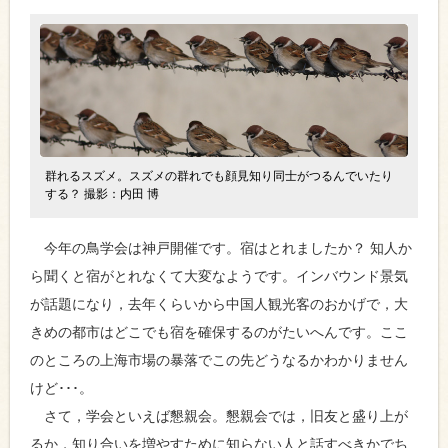
群れるスズメ。スズメの群れでも顔見知り同士がつるんでいたり
する？ 撮影：内田 博
今年の鳥学会は神戸開催です。宿はとれましたか？ 知人か
ら聞くと宿がとれなくて大変なようです。インバウンド景気
が話題になり，去年くらいから中国人観光客のおかげで，大
きめの都市はどこでも宿を確保するのがたいへんです。ここ
のところの上海市場の暴落でこの先どうなるかわかりません
けど･･･。
さて，学会といえば懇親会。懇親会では，旧友と盛り上が
るか，知り合いを増やすために知らない人と話すべきかでち