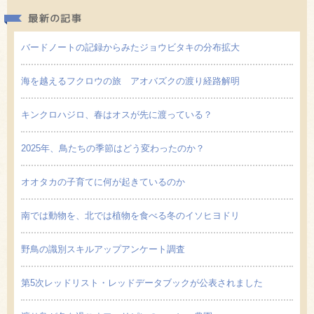
最新の
バードノートの記録からみたジョウビタキの分布拡大
海を越えるフクロウの旅 アオバズクの渡り経路解明
キンクロハジロ、春はオスが先に渡っている？
2025年、鳥たちの季節はどう変わったのか？
オオタカの子育てに何が起きているのか
南では動物を、北では植物を食べる冬のイソヒヨドリ
野鳥の識別スキルアップアンケート調査
第5次レッドリスト・レッドデータブックが公表されました