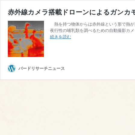
赤外線カメラ搭載ドローンによるガンカ
熱を持つ物体からは赤外線という形で熱が
夜行性の哺乳類を調べるための自動撮影カメ
赤
続きを読む
外
線
カ
メ
ラ
バードリサーチニュース
搭
載
ド
ロ
ー
ン
に
よ
る
ガ