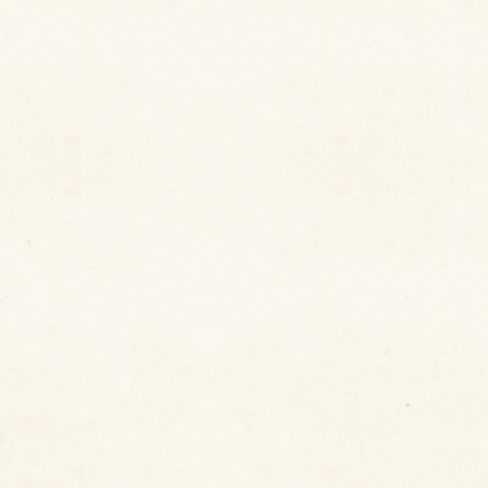
ン
カ
モ
類
の
夜
間
空
撮